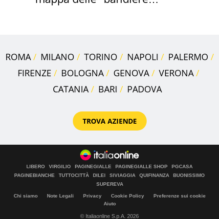
rosse"
ROMA
MILANO
TORINO
NAPOLI
PALERMO
FIRENZE
BOLOGNA
GENOVA
VERONA
CATANIA
BARI
PADOVA
TROVA AZIENDE
LIBERO
VIRGILIO
PAGINEGIALLE
PAGINEGIALLE SHOP
PGCASA
PAGINEBIANCHE
TUTTOCITTÀ
DILEI
SIVIAGGIA
QUIFINANZA
BUONISSIMO
SUPEREVA
Chi siamo
Note Legali
Privacy
Cookie Policy
Preferenze sui cookie
Aiuto
© Italiaonline S.p.A. 2026