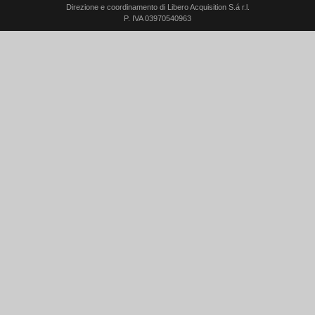
Direzione e coordinamento di Libero Acquisition S.á r.l.
P. IVA 03970540963