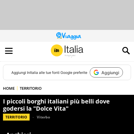
QUESTO
SITO
CONTRIBUISCE
ALL’AUDIENCE
DI
Aggiungi
Aggiungi
InItalia
alle tue fonti Google preferite
HOME
TERRITORIO
I piccoli borghi italiani più belli dove
godersi la "Dolce Vita"
TERRITORIO
Viterbo