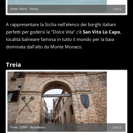
Fonte: iStock - Neniya
7
di
12
A rappresentare la Sicilia nell'elenco dei borghi italiani
perfetti per godersi la "Dolce Vita" c'è
San Vito Lo Capo
,
località balneare famosa in tutto il mondo per la baia
dominata dall'alto da Monte Monaco.
Treia
Fonte: 123RF - lauradibiase
8
di
12