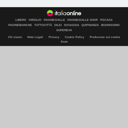
LIBERO
VIRGILIO
PAGINEGIALLE
PAGINEGIALLE SHOP
PGCASA
PAGINEBIANCHE
TUTTOCITTÀ
DILEI
SIVIAGGIA
QUIFINANZA
BUONISSIMO
SUPEREVA
Chi siamo
Note Legali
Privacy
Cookie Policy
Preferenze sui cookie
Aiuto
© Italiaonline S.p.A. 2026
Direzione e coordinamento di Libero Acquisition S.á r.l.
P. IVA 03970540963