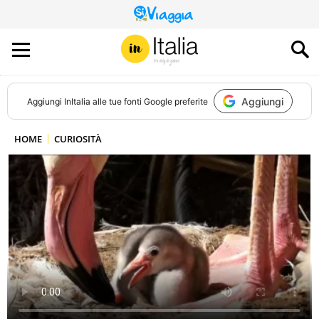
QUESTO
SITO
CONTRIBUISCE
ALL’AUDIENCE
DI
Aggiungi
Aggiungi
InItalia
alle tue fonti Google preferite
HOME
CURIOSITÀ