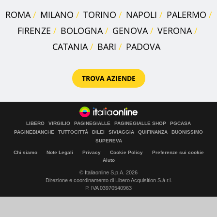
ROMA
MILANO
TORINO
NAPOLI
PALERMO
FIRENZE
BOLOGNA
GENOVA
VERONA
CATANIA
BARI
PADOVA
TROVA AZIENDE
LIBERO
VIRGILIO
PAGINEGIALLE
PAGINEGIALLE SHOP
PGCASA
PAGINEBIANCHE
TUTTOCITTÀ
DILEI
SIVIAGGIA
QUIFINANZA
BUONISSIMO
SUPEREVA
Chi siamo
Note Legali
Privacy
Cookie Policy
Preferenze sui cookie
Aiuto
© Italiaonline S.p.A. 2026
Direzione e coordinamento di Libero Acquisition S.á r.l.
P. IVA 03970540963