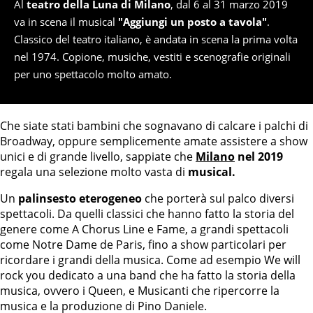
Al
teatro della Luna di Milano
, dal 6 al 31 marzo 2019
va in scena il musical
"Aggiungi un posto a tavola"
.
Classico del teatro italiano, è andata in scena la prima volta
nel 1974. Copione, musiche, vestiti e scenografie originali
per uno spettacolo molto amato.
Che siate stati bambini che sognavano di calcare i palchi di
Broadway, oppure semplicemente amate assistere a show
unici e di grande livello, sappiate che
Milano
nel 2019
regala una selezione molto vasta di
musical.
Un
palinsesto eterogeneo
che porterà sul palco diversi
spettacoli. Da quelli classici che hanno fatto la storia del
genere come A Chorus Line e Fame, a grandi spettacoli
come Notre Dame de Paris, fino a show particolari per
ricordare i grandi della musica. Come ad esempio We will
rock you dedicato a una band che ha fatto la storia della
musica, ovvero i Queen, e Musicanti che ripercorre la
musica e la produzione di Pino Daniele.