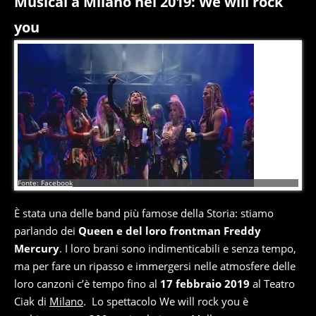
Musical a Milano nel 2019: We will rock
you
1
di
17
Fonte: Facebook
È stata una delle band più famose della Storia: stiamo
parlando dei
Queen e del loro frontman Freddy
Mercury
. I loro brani sono indimenticabili e senza tempo,
ma per fare un ripasso e immergersi nelle atmosfere delle
loro canzoni c’è tempo fino al
17 febbraio 2019
al Teatro
Ciak di
Milano
. Lo spettacolo We will rock you è