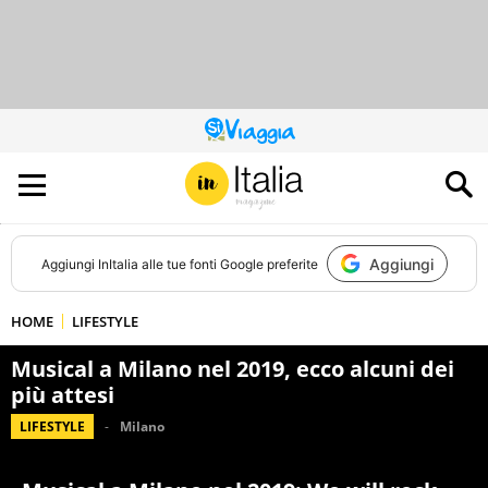
QUESTO
SITO
CONTRIBUISCE
ALL’AUDIENCE
DI
Aggiungi
Aggiungi
InItalia
alle tue fonti Google preferite
HOME
LIFESTYLE
Musical a Milano nel 2019, ecco alcuni dei
più attesi
LIFESTYLE
Milano