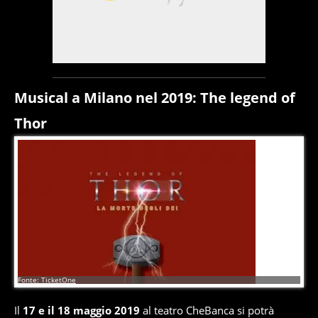
Musical a Milano nel 2019: The legend of
Thor
13
di
17
Fonte: TicketOne
Il
17 e il 18 maggio 2019
al teatro CheBanca si potrà