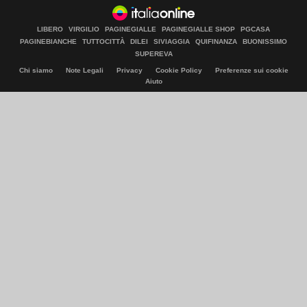
LIBERO
VIRGILIO
PAGINEGIALLE
PAGINEGIALLE SHOP
PGCASA
PAGINEBIANCHE
TUTTOCITTÀ
DILEI
SIVIAGGIA
QUIFINANZA
BUONISSIMO
SUPEREVA
Chi siamo
Note Legali
Privacy
Cookie Policy
Preferenze sui cookie
Aiuto
© Italiaonline S.p.A. 2026
Direzione e coordinamento di Libero Acquisition S.á r.l.
P. IVA 03970540963