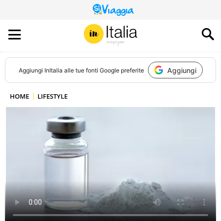
QUESTO
SITO
CONTRIBUISCE
ALL’AUDIENCE
DI
Aggiungi
Aggiungi
InItalia
alle tue fonti Google preferite
HOME
LIFESTYLE