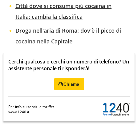
Città dove si consuma più cocaina in
Italia: cambia la classifica
Droga nell'aria di Roma: dov'è il picco di
cocaina nella Capitale
Cerchi qualcosa o cerchi un numero di telefono? Un
assistente personale ti risponderà!
Chiama
Per info su servizi e tariffe:
www.1240.it