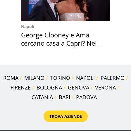
Napoli
George Clooney e Amal
cercano casa a Capri? Nel
mirino una villa
ROMA
MILANO
TORINO
NAPOLI
PALERMO
FIRENZE
BOLOGNA
GENOVA
VERONA
CATANIA
BARI
PADOVA
TROVA AZIENDE