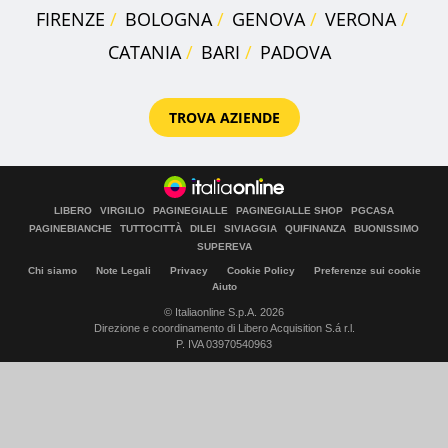
FIRENZE
BOLOGNA
GENOVA
VERONA
CATANIA
BARI
PADOVA
TROVA AZIENDE
LIBERO
VIRGILIO
PAGINEGIALLE
PAGINEGIALLE SHOP
PGCASA
PAGINEBIANCHE
TUTTOCITTÀ
DILEI
SIVIAGGIA
QUIFINANZA
BUONISSIMO
SUPEREVA
Chi siamo
Note Legali
Privacy
Cookie Policy
Preferenze sui cookie
Aiuto
© Italiaonline S.p.A. 2026
Direzione e coordinamento di Libero Acquisition S.á r.l.
P. IVA 03970540963