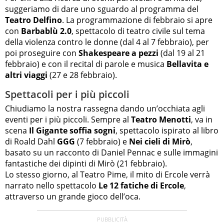
suggeriamo di dare uno sguardo al programma del
Teatro Delfino
. La programmazione di febbraio si apre
con
Barbablù 2.0
, spettacolo di teatro civile sul tema
della violenza contro le donne (dal 4 al 7 febbraio), per
poi proseguire con
Shakespeare a pezzi
(dal 19 al 21
febbraio) e con il recital di parole e musica
Bellavita e
altri viaggi
(27 e 28 febbraio).
Spettacoli per i più piccoli
Chiudiamo la nostra rassegna dando un’occhiata agli
eventi per i più piccoli. Sempre al
Teatro Menotti
, va in
scena
Il Gigante soffia sogni
, spettacolo ispirato al libro
di Roald Dahl
GGG
(7 febbraio) e
Nei cieli di Mirò
,
basato su un racconto di Daniel Pennac e sulle immagini
fantastiche dei dipinti di Mirò (21 febbraio).
Lo stesso giorno, al Teatro Pime, il mito di Ercole verrà
narrato nello spettacolo
Le 12 fatiche di Ercole
,
attraverso un grande gioco dell’oca.