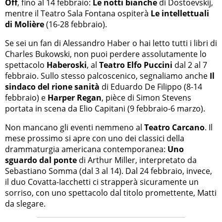
Off
, fino al 14 febbraio:
Le notti bianche
di Dostoevskij,
mentre il Teatro Sala Fontana ospiterà
Le intellettuali
di Molière
(16-28 febbraio).
Se sei un fan di Alessandro Haber o hai letto tutti i libri di
Charles Bukowski, non puoi perdere assolutamente lo
spettacolo
Haberoski
, al
Teatro Elfo Puccini
dal 2 al 7
febbraio. Sullo stesso palcoscenico, segnaliamo anche
Il
sindaco del rione sanità
di Eduardo De Filippo (8-14
febbraio) e
Harper Regan
, pièce di Simon Stevens
portata in scena da Elio Capitani (9 febbraio-6 marzo).
Non mancano gli eventi nemmeno al
Teatro Carcano
. Il
mese prossimo si apre con uno dei classici della
drammaturgia americana contemporanea:
Uno
sguardo dal ponte
di Arthur Miller, interpretato da
Sebastiano Somma (dal 3 al 14). Dal 24 febbraio, invece,
il duo Covatta-Iacchetti ci strapperà sicuramente un
sorriso, con uno spettacolo dal titolo promettente, Matti
da slegare.