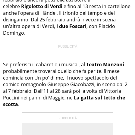
celebre
Rigoletto di Verdi
e fino al 13 resta in cartellone
anche l’opera di Händel, Il trionfo del tempo e del
disinganno. Dal 25 febbraio andrà invece in scena
un’altra opera di Verdi,
I due Foscari
, con Placido
Domingo.
Se preferisci il cabaret o i musical, al
Teatro Manzoni
probabilmente troverai quello che fa per te. Il mese
comincia con Un po’ di me, il nuovo spettacolo del
comico romagnolo Giuseppe Giacobazzi, in scena dal 2
al 7 febbraio. Dall’11 al 28 sarà poi la volta di Vittoria
Puccini nei panni di Maggie, ne
La gatta sul tetto che
scotta
.