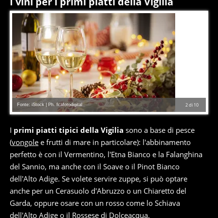
I vini per i primi piatti della Vigilia
Fonte: iStock | Ph. fcafotodigital
2
di
10
I
primi piatti tipici della Vigilia
sono a base di pesce
(
vongole
e frutti di mare in particolare): l'abbinamento
perfetto è con il Vermentino, l'Etna Bianco e la Falanghina
del Sannio, ma anche con il Soave o il Pinot Bianco
dell'Alto Adige. Se volete servire zuppe, si può optare
anche per un Cerasuolo d'Abruzzo o un Chiaretto del
Garda, oppure osare con un rosso come lo Schiava
dell'Alto Adige o il Rossese di Dolceacqua.