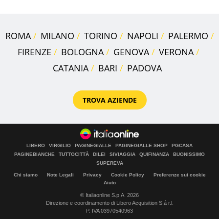
ROMA
MILANO
TORINO
NAPOLI
PALERMO
FIRENZE
BOLOGNA
GENOVA
VERONA
CATANIA
BARI
PADOVA
TROVA AZIENDE
LIBERO
VIRGILIO
PAGINEGIALLE
PAGINEGIALLE SHOP
PGCASA
PAGINEBIANCHE
TUTTOCITTÀ
DILEI
SIVIAGGIA
QUIFINANZA
BUONISSIMO
SUPEREVA
Chi siamo
Note Legali
Privacy
Cookie Policy
Preferenze sui cookie
Aiuto
© Italiaonline S.p.A. 2026
Direzione e coordinamento di Libero Acquisition S.á r.l.
P. IVA 03970540963