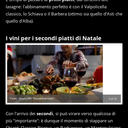
lasagne: l'abbinamento perfetto è con il Valpolicella
classico, lo Schiava o il Barbera (ottimo sia quello d'Asti che
quello d'Alba).
I vini per i secondi piatti di Natale
Fonte: iStock | Ph. Wavebreakmedia
6
di
10
Con l'arrivo dei
secondi
, si può virare verso qualcosa di
più "importante": è dunque il momento di stappare un
Chianti Classico Riserva, un Barbaresco, un Montepulciano