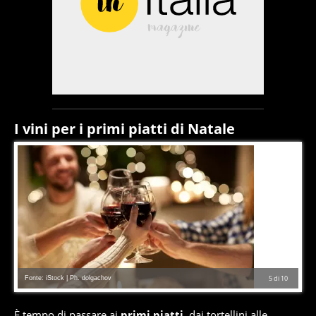
I vini per i primi piatti di Natale
Fonte: iStock | Ph. dolgachov
5
di
10
È tempo di passare ai
primi piatti
, dai tortellini alle