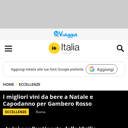
QUESTO
SITO
CONTRIBUISCE
ALL’AUDIENCE
DI
Aggiungi
Aggiungi
InItalia
alle tue fonti Google preferite
HOME
ECCELLENZE
I migliori vini da bere a Natale e
Capodanno per Gambero Rosso
ECCELLENZE
Roma