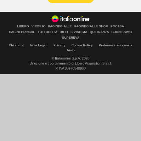
LIBERO
VIRGILIO
PAGINEGIALLE
PAGINEGIALLE SHOP
PGCASA
PAGINEBIANCHE
TUTTOCITTÀ
DILEI
SIVIAGGIA
QUIFINANZA
BUONISSIMO
SUPEREVA
Chi siamo
Note Legali
Privacy
Cookie Policy
Preferenze sui cookie
Aiuto
© Italiaonline S.p.A. 2026
Direzione e coordinamento di Libero Acquisition S.á r.l.
P. IVA 03970540963