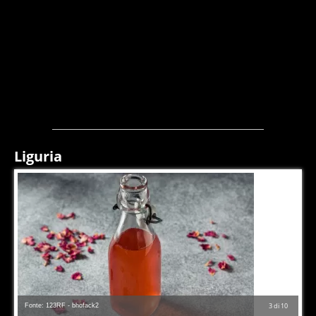
Liguria
Fonte: 123RF - bhofack2
3
di
10