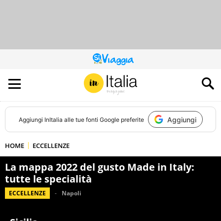
QUESTO
SITO
CONTRIBUISCE
ALL’AUDIENCE
DI
Aggiungi
Aggiungi
InItalia
alle tue fonti Google preferite
HOME
ECCELLENZE
La mappa 2022 del gusto Made in Italy:
tutte le specialità
ECCELLENZE
Napoli