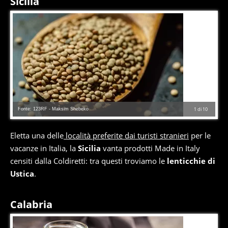
Sicilia
Fonte: 123RF - Maksim Shebeko
1
di
10
Eletta una delle
località preferite dai turisti stranieri
per le
vacanze in Italia, la
Sicilia
vanta prodotti Made in Italy
censiti dalla Coldiretti: tra questi troviamo le
lenticchie di
Ustica
.
Calabria