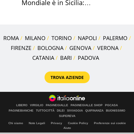
Mondiale è in Sicilia:
vacanza ma non solo
ROMA
MILANO
TORINO
NAPOLI
PALERMO
FIRENZE
BOLOGNA
GENOVA
VERONA
CATANIA
BARI
PADOVA
TROVA AZIENDE
LIBERO
VIRGILIO
PAGINEGIALLE
PAGINEGIALLE SHOP
PGCASA
PAGINEBIANCHE
TUTTOCITTÀ
DILEI
SIVIAGGIA
QUIFINANZA
BUONISSIMO
SUPEREVA
Chi siamo
Note Legali
Privacy
Cookie Policy
Preferenze sui cookie
Aiuto