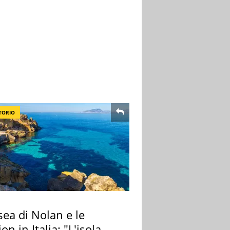
TORIO
ea di Nolan e le
ion in Italia: "L'isola