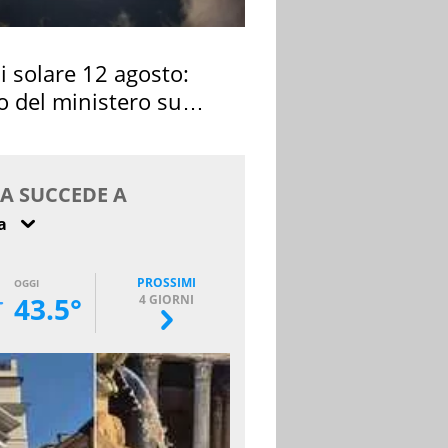
si solare 12 agosto:
o del ministero su
 osservarla