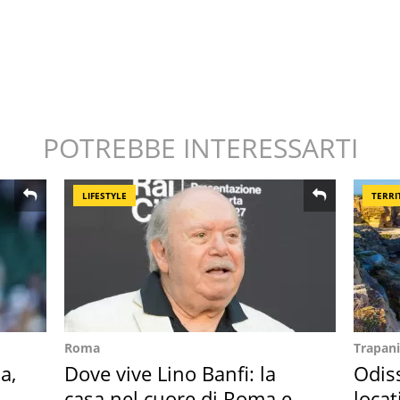
POTREBBE INTERESSARTI
LIFESTYLE
TERRI
Roma
Trapani
a,
Dove vive Lino Banfi: la
Odiss
casa nel cuore di Roma e i
locat