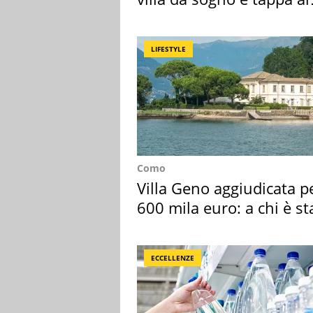
discount
LIFESTYLE
Como
Villa Geno aggiudicata p
600 mila euro: a chi è st
assegnata
ECCELLENZE