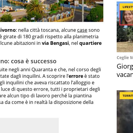
LIFEST
Livorno
: nella città toscana, alcune
case
sono
oè girate di 180 gradi rispetto alla planimetria
lcune abitazioni in
via Bengasi
, nel
quartiere
Ceglie 
rno: cosa è successo
Giorg
ruite negli anni Quaranta e che, nel corso degli
vacan
ate dagli inquilini. A scoprire l’
errore
è stato
locat
li inquilini che aveva riscattato l’alloggio e
luce di questo errore, tutti i proprietari degli
e alcun tipo di lavoro perché la piantina
TERRI
 da come è in realtà la disposizione della