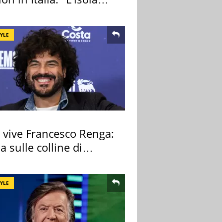
ra Itaca"
TYLE
 vive Francesco Renga:
lla sulle colline di
cia
TYLE