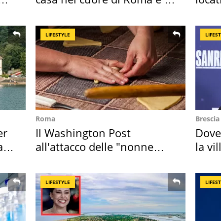
suoi cimeli
semb
LIFESTYLE
LIFES
Roma
Brescia
er
Il Washington Post
Dove
ata
all'attacco delle "nonne
la vi
della pasta" a Roma
Bres
LIFESTYLE
LIFES