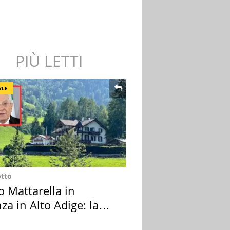
PIÙ LETTI
YLE
otto
o Mattarella in
za in Alto Adige: la
ion scelta