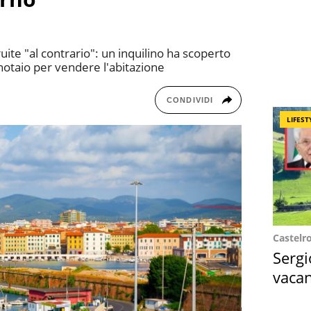
ite "al contrario": un inquilino ha scoperto
 notaio per vendere l'abitazione
CONDIVIDI
LIFEST
Castelr
Sergi
vacan
locat