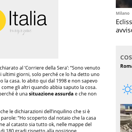
Milano
Eclis
avvis
come
dichiarato al ‘Corriere della Sera’: “Sono venuto
 ultimi giorni, solo perché ce lo ha detto uno
 la casa. Io abito qui dal 1998 e non sapevo
 come gli altri quando abbia saputo la cosa.
 perché è una
situazione assurda
e che non
nche le dichiarazioni dell’inquilino che si è
 parole: “Ho scoperto dal notaio che la casa
ne al catasto sia tutto ok, nelle mappe del
di 180 gradi rispetto alla posizione