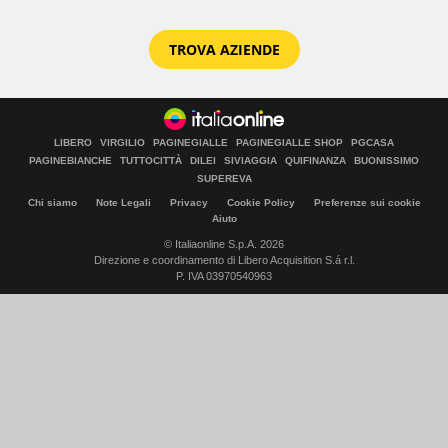
TROVA AZIENDE
LIBERO
VIRGILIO
PAGINEGIALLE
PAGINEGIALLE SHOP
PGCASA
PAGINEBIANCHE
TUTTOCITTÀ
DILEI
SIVIAGGIA
QUIFINANZA
BUONISSIMO
SUPEREVA
Chi siamo
Note Legali
Privacy
Cookie Policy
Preferenze sui cookie
Aiuto
© Italiaonline S.p.A. 2026
Direzione e coordinamento di Libero Acquisition S.á r.l.
P. IVA 03970540963