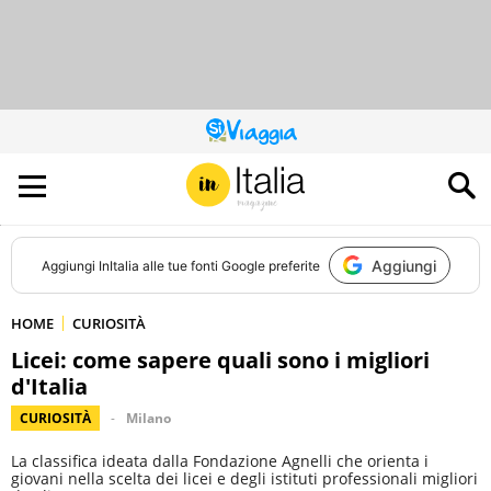
QUESTO
SITO
CONTRIBUISCE
ALL’AUDIENCE
DI
Aggiungi
Aggiungi
InItalia
alle tue fonti Google preferite
HOME
CURIOSITÀ
Licei: come sapere quali sono i migliori
d'Italia
CURIOSITÀ
Milano
La classifica ideata dalla Fondazione Agnelli che orienta i
giovani nella scelta dei licei e degli istituti professionali migliori