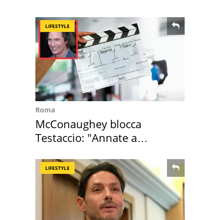
Cadore
LIFESTYLE
Roma
McConaughey blocca
Testaccio: "Annate a
Positano a rompe er c..."
LIFESTYLE