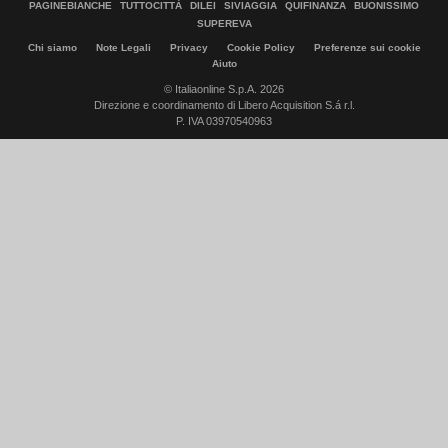
PAGINEBIANCHE
TUTTOCITTÀ
DILEI
SIVIAGGIA
QUIFINANZA
BUONISSIMO
SUPEREVA
Chi siamo
Note Legali
Privacy
Cookie Policy
Preferenze sui cookie
Aiuto
© Italiaonline S.p.A. 2026
Direzione e coordinamento di Libero Acquisition S.á r.l.
P. IVA 03970540963