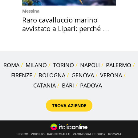
Messina
Raro cavalluccio marino
avvistato a Lipari: perché è
speciale
ROMA
MILANO
TORINO
NAPOLI
PALERMO
FIRENZE
BOLOGNA
GENOVA
VERONA
CATANIA
BARI
PADOVA
TROVA AZIENDE
LIBERO
VIRGILIO
PAGINEGIALLE
PAGINEGIALLE SHOP
PGCASA