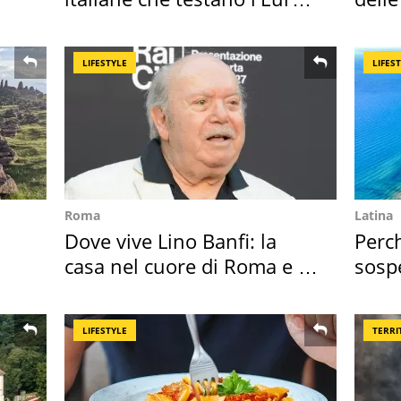
digitale
supe
LIFESTYLE
LIFES
Roma
Latina
Dove vive Lino Banfi: la
Perc
casa nel cuore di Roma e i
sosp
suoi cimeli
2026
LIFESTYLE
TERRI