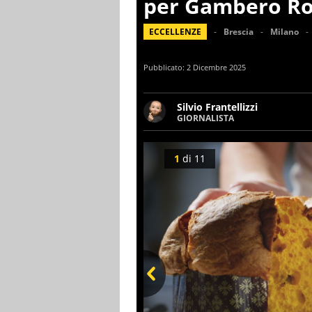
per Gambero R
ECCELLENZE
Brescia
Milano
Pubblicato:
2 Dicembre 2025
Silvio Frantellizzi
GIORNALISTA
Giornalista pubblicista. Da o
scrivendo di sport, attualità
1
di
11
Prev