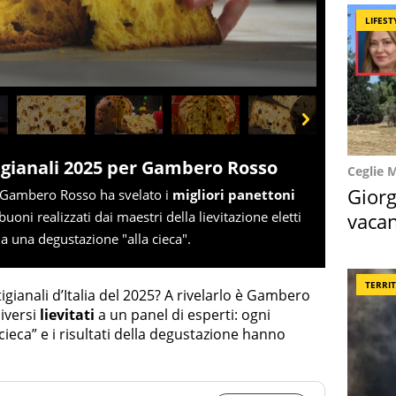
LIFEST
Next
tigianali 2025 per Gambero Rosso
Ceglie 
Giorg
 Gambero Rosso ha svelato i
migliori panettoni
vacan
 buoni realizzati dai maestri della lievitazione eletti
 a una degustazione "alla cieca".
locat
TERRI
igianali d’Italia del 2025? A rivelarlo è Gambero
iversi
lievitati
a un panel di esperti: ogni
cieca” e i risultati della degustazione hanno