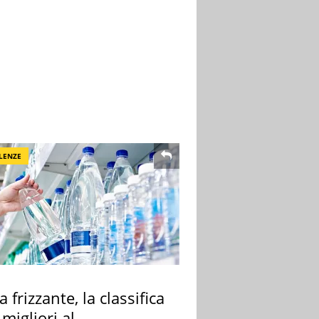
LENZE
 frizzante, la classifica
 migliori al