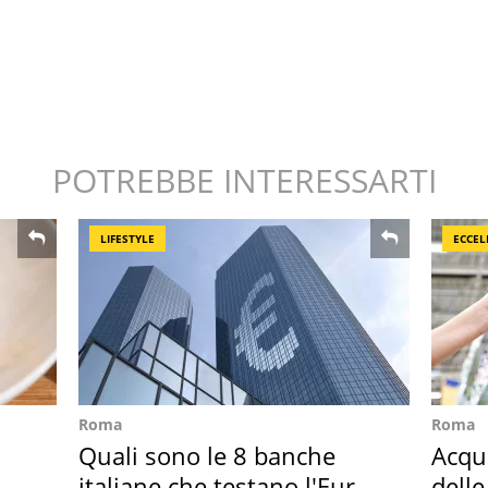
POTREBBE INTERESSARTI
LIFESTYLE
ECCEL
Roma
Roma
Quali sono le 8 banche
Acqua
italiane che testano l'Euro
delle