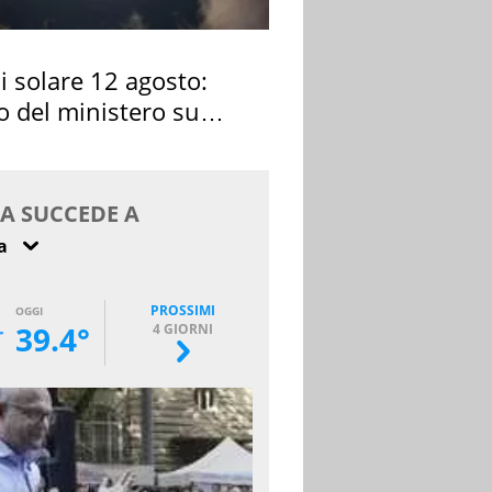
si solare 12 agosto:
o del ministero su
 osservarla