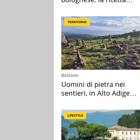
"stellata" è un caso
TERRITORIO
Bolzano
Uomini di pietra nei
sentieri, in Alto Adige
scatta l'allarme
LIFESTYLE