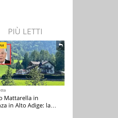
PIÙ LETTI
YLE
otto
o Mattarella in
za in Alto Adige: la
ion scelta