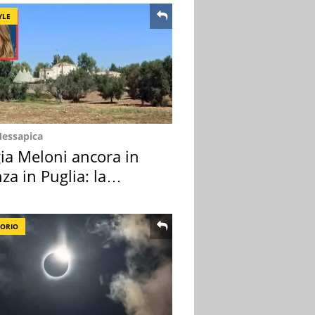
YLE
Messapica
ia Meloni ancora in
za in Puglia: la
ion scelta
TORIO