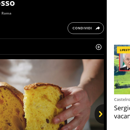
osso
Roma
CONDIVIDI
LIFEST
ltre dieci anni si occupa di informazione sul web,
, cronaca, motori, spettacolo e videogame.
Castelr
Sergi
vacan
locat
Next