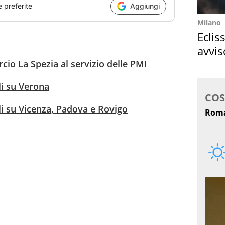
e preferite
Aggiungi
Milano
Eclis
avvis
come
cio La Spezia al servizio delle PMI
li su Verona
ili su Vicenza, Padova e Rovigo