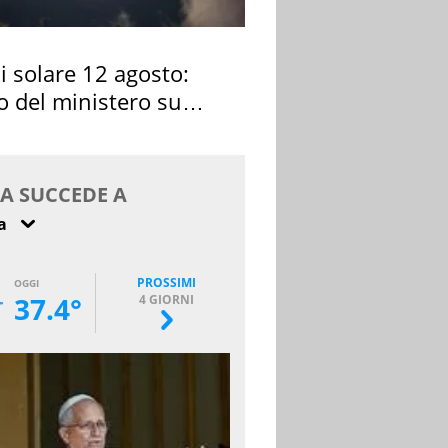
si solare 12 agosto:
o del ministero su
 osservarla