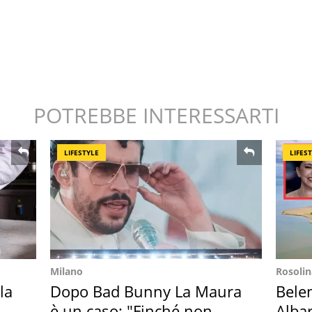
POTREBBE INTERESSARTI
LIFESTYLE
LIFES
Milano
Rosolin
la
Dopo Bad Bunny La Maura
Bele
in
è un caso: "Finché non
Albar