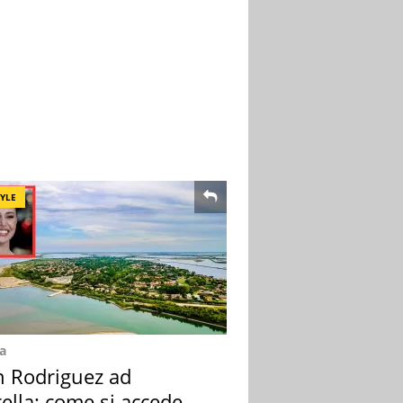
TYLE
a
n Rodriguez ad
ella: come si accede