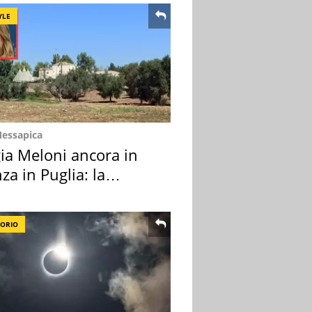
YLE
Messapica
ia Meloni ancora in
za in Puglia: la
ion scelta
TORIO