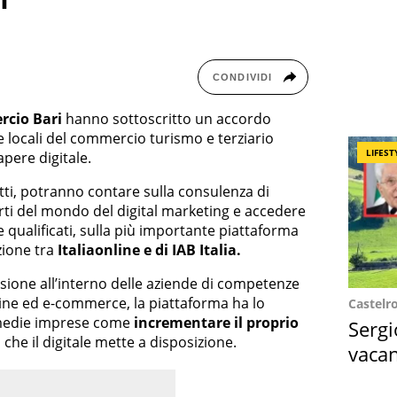
CONDIVIDI
rcio Bari
hanno sottoscritto un accordo
e locali del commercio turismo e terziario
LIFEST
pere digitale.
tti, potranno contare sulla consulenza di
erti del mondo del digital marketing e accedere
qualificati, sulla più importante piattaforma
zione tra
Italiaonline e di IAB Italia.
sione all’interno delle aziende di competenze
nline ed e-commerce, la piattaforma ha lo
Castelr
e medie imprese come
incrementare il proprio
Sergi
che il digitale mette a disposizione.
vacan
locat