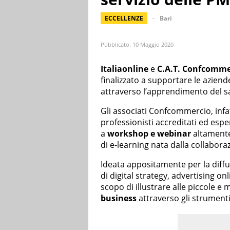
ECCELLENZE
Bari
Pubblicato:
10 Maggio 2020
Italiaonline
e
C.A.T. Confcomme
finalizzato a supportare le aziend
attraverso l’apprendimento del sa
Gli associati Confcommercio, infa
professionisti accreditati ed esp
a
workshop e webinar
altamente 
di e-learning nata dalla collabora
Ideata appositamente per la diffu
di digital strategy, advertising o
scopo di illustrare alle piccole 
business
attraverso gli strumenti 