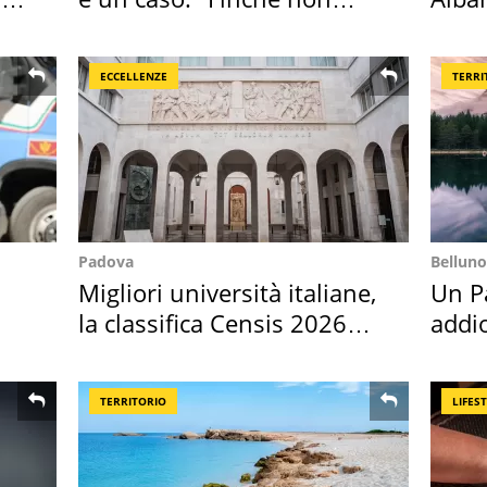
scappa il morto"
all'i
ECCELLENZE
TERRI
Padova
Belluno
Migliori università italiane,
Un Pa
la classifica Censis 2026
addio
2027
Cado
TERRITORIO
LIFES