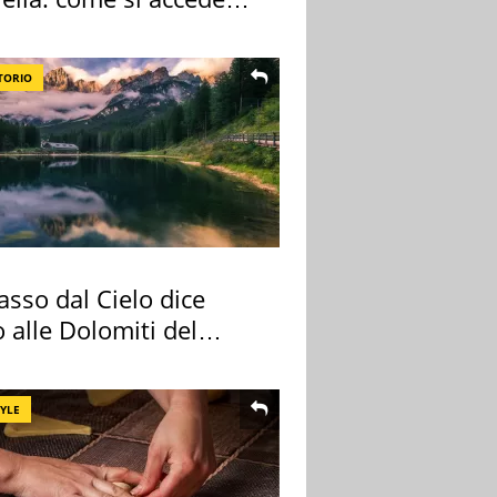
sola privata
TORIO
sso dal Cielo dice
 alle Dolomiti del
re
TYLE