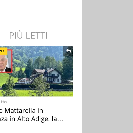
PIÙ LETTI
YLE
otto
o Mattarella in
za in Alto Adige: la
ion scelta