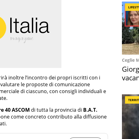
LIFEST
Ceglie 
Giorg
vacan
irà inoltre l’incontro dei propri iscritti con i
i valutare le proposte di comunicazione
locat
mmerciale di ciascuno, con consigli individuali e
ate.
TERRI
tre 40 ASCOM
di tutta la provincia di
B.A.T.
pone come concreto contributo alla diffusione
ati.