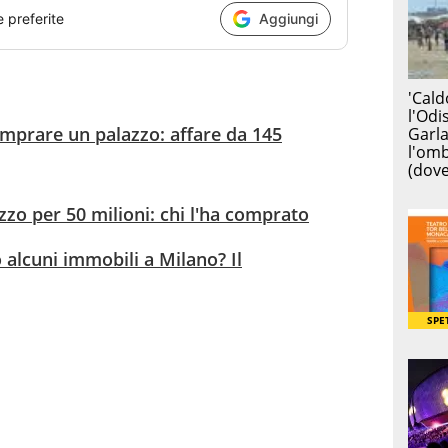
e preferite
Aggiungi
mprare un palazzo: affare da 145
zo per 50 milioni: chi l'ha comprato
alcuni immobili a Milano? Il