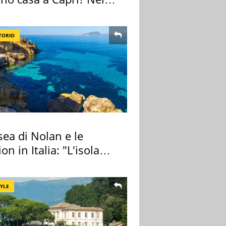
o una villa
TORIO
ea di Nolan e le
ion in Italia: "L'isola
ra Itaca"
TYLE