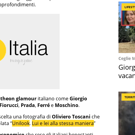
 approfondimenti.
LIFEST
Ceglie 
Giorg
vacan
locat
TERRI
antheon glamour
italiano come
Giorgio
 Fiorucci
,
Prada
,
Ferré
e
Moschino
.
elta una fotografia di
Oliviero Toscani
che
olata “
Unilook
.
Lui e lei alla stessa maniera
”
economico
che rese gli italiani benestanti,