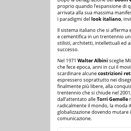
proprio quando l’espansione di 
arrivata alla sua massima manifes
i paradigmi del
look italiano
, in
Il sistema italiano che si afferma 
e cementifica in un trentennio una
stilisti, architetti, intellettuali e
successo.
Nel 1971
Walter Albini
sceglie Mi
che fece epoca, anni in cui il mov
scardinare alcune
costrizioni re
espressero soprattutto nei disegn
finalmente più libere, alla conqu
trentennio che si chiude nel 2001
dall’attentato alle
Torri Gemelle
n
radicalmente il mondo, la moda ita
globalizzazione dovendo mutare i
comunicazione.