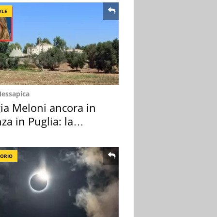
YLE
Messapica
ia Meloni ancora in
za in Puglia: la
ion scelta
TORIO