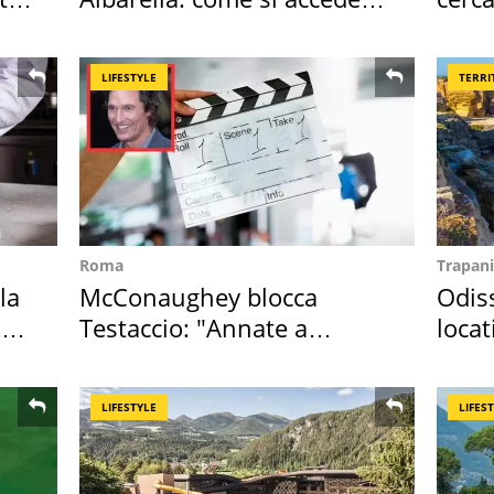
all'isola privata
mirin
LIFESTYLE
TERRI
Roma
Trapani
la
McConaughey blocca
Odiss
in
Testaccio: "Annate a
locat
Positano a rompe er c..."
semb
LIFESTYLE
LIFES