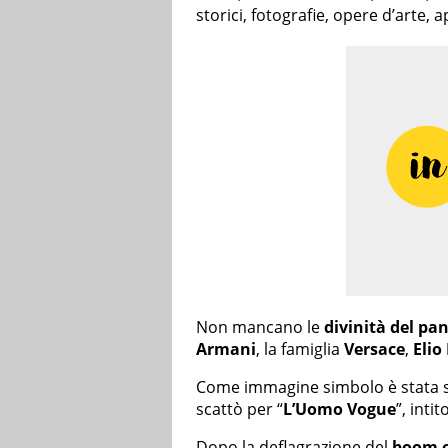
storici, fotografie, opere d’arte,
Non mancano le
divinità del p
Armani
, la famiglia
Versace
,
Elio
Come immagine simbolo è stata sc
scattò per “
L’Uomo Vogue
”, intit
Dopo la deflagrazione del
boom 