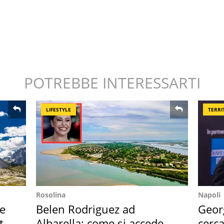
POTREBBE INTERESSARTI
LIFESTYLE
TERRI
Rosolina
Napoli
re
Belen Rodriguez ad
Geor
ta
Albarella: come si accede
cerca