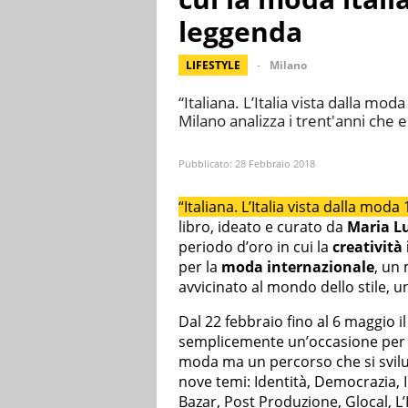
leggenda
LIFESTYLE
Milano
“Italiana. L’Italia vista dalla mo
Milano analizza i trent'anni che e
Pubblicato:
28 Febbraio 2018
“Italiana. L’Italia vista dalla mod
libro, ideato e curato da
Maria Lu
periodo d’oro in cui la
creatività
per la
moda internazionale
, un
avvicinato al mondo dello stile, un
Dal 22 febbraio fino al 6 maggio i
semplicemente un’occasione per ce
moda ma un percorso che si svilu
nove temi: Identità, Democrazia, 
Bazar, Post Produzione, Glocal, L’I