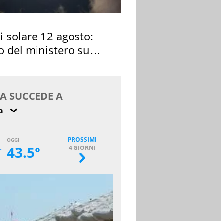
si solare 12 agosto:
o del ministero su
 osservarla