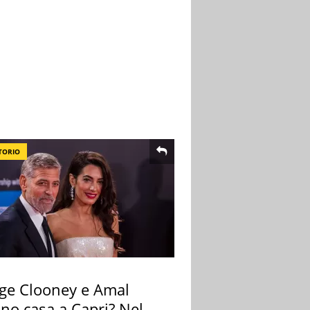
TORIO
ge Clooney e Amal
no casa a Capri? Nel