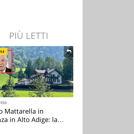
PIÙ LETTI
YLE
otto
o Mattarella in
za in Alto Adige: la
ion scelta