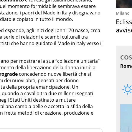
quel momento formidabile sembrava essere
tazione, i padri del
Made in Italy
disegnavano
Milano
vidiato e copiato in tutto il mondo.
Eclis
avvis
ed espande, agli inizi degli anni ’70 nasce, crea
 serie di relazioni e scambi culturali tra
come
d artisti che hanno guidato il Made in Italy verso il
lano per mostrare la sua “collezione unitaria”
imento della liberazione della donna iniziò a
trograde
concedendo nuove libertà che si
i dei nuovi abiti, pensati per donne
ista della propria emancipazione. Un
, quando a cavallo tra due millenni segnati
egli Stati Uniti destinato a mutare
liana cambia pelle e accetta la sfida della
n fretta metodi di creazione, produzione e