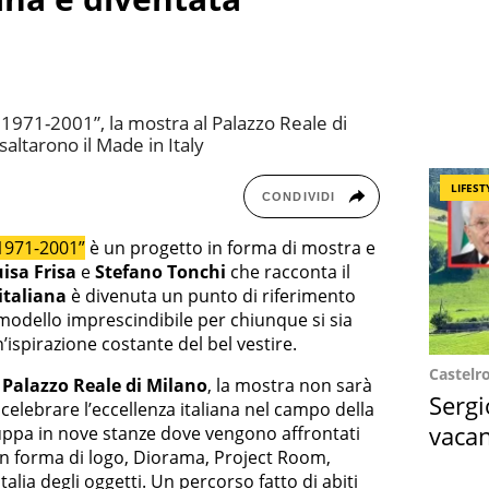
da 1971-2001”, la mostra al Palazzo Reale di
saltarono il Made in Italy
LIFEST
CONDIVIDI
a 1971-2001”
è un progetto in forma di mostra e
isa Frisa
e
Stefano Tonchi
che racconta il
 italiana
è divenuta un punto di riferimento
 modello imprescindibile per chiunque si sia
’ispirazione costante del bel vestire.
Castelr
l
Palazzo Reale di Milano
, la mostra non sarà
Sergi
lebrare l’eccellenza italiana nel campo della
vacan
ppa in nove stanze dove vengono affrontati
In forma di logo, Diorama, Project Room,
locat
talia degli oggetti. Un percorso fatto di abiti