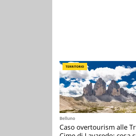
TERRITORIO
Belluno
Caso overtourism alle T
Cime di Lavaredo: cosa s