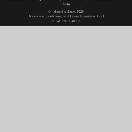
Aiuto
© Italiaonline S.p.A. 2026
Direzione e coordinamento di Libero Acquisition S.á r.l.
P. IVA 03970540963