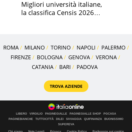
Migliori università italiane,
la classifica Censis 2026
2027
ROMA
MILANO
TORINO
NAPOLI
PALERMO
FIRENZE
BOLOGNA
GENOVA
VERONA
CATANIA
BARI
PADOVA
TROVA AZIENDE
LIBERO
VIRGILIO
PAGINEGIALLE
PAGINEGIALLE SHOP
PGCASA
PAGINEBIANCHE
TUTTOCITTÀ
DILEI
SIVIAGGIA
QUIFINANZA
BUONISSIMO
SUPEREVA
Chi siamo
Note Legali
Privacy
Cookie Policy
Preferenze sui cookie