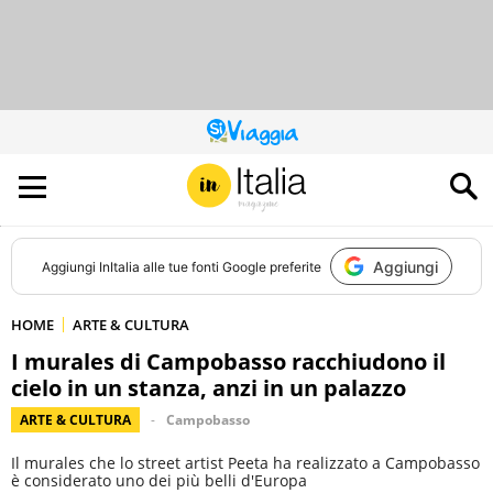
QUESTO
SITO
CONTRIBUISCE
ALL’AUDIENCE
DI
Aggiungi
Aggiungi
InItalia
alle tue fonti Google preferite
HOME
ARTE & CULTURA
I murales di Campobasso racchiudono il
cielo in un stanza, anzi in un palazzo
ARTE & CULTURA
Campobasso
Il murales che lo street artist Peeta ha realizzato a Campobasso
è considerato uno dei più belli d'Europa