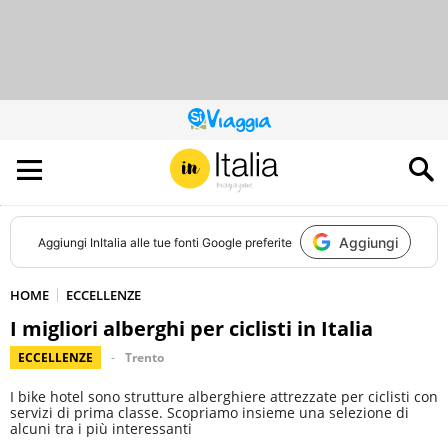
QUESTO
SITO
CONTRIBUISCE
ALL’AUDIENCE
DI
Aggiungi
Aggiungi
InItalia
alle tue fonti Google preferite
HOME
ECCELLENZE
I migliori alberghi per ciclisti in Italia
ECCELLENZE
Trento
I bike hotel sono strutture alberghiere attrezzate per ciclisti con
servizi di prima classe. Scopriamo insieme una selezione di
alcuni tra i più interessanti