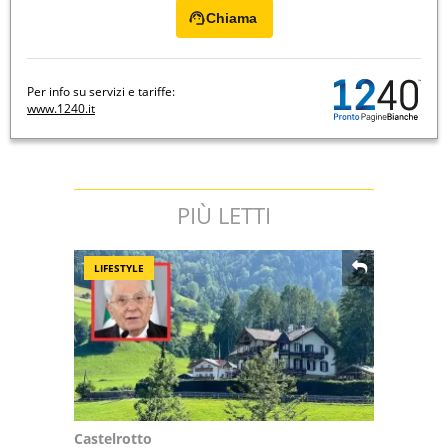
Chiama
Per info su servizi e tariffe:
www.1240.it
PIÙ LETTI
LIFESTYLE
Castelrotto