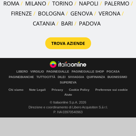
ROMA
MILANO
TORINO
NAPOLI
PALERMO
FIRENZE
BOLOGNA
GENOVA
VERONA
CATANIA
BARI
PADOVA
TROVA AZIENDE
LIBERO
VIRGILIO
PAGINEGIALLE
PAGINEGIALLE SHOP
PGCASA
PAGINEBIANCHE
TUTTOCITTÀ
DILEI
SIVIAGGIA
QUIFINANZA
BUONISSIMO
SUPEREVA
Chi siamo
Note Legali
Privacy
Cookie Policy
Preferenze sui cookie
Aiuto
© Italiaonline S.p.A. 2026
Direzione e coordinamento di Libero Acquisition S.á r.l.
P. IVA 03970540963