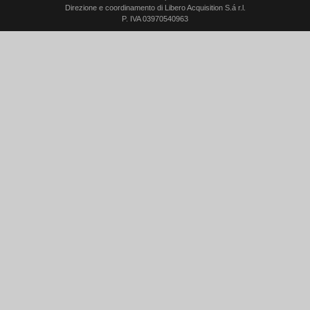
Direzione e coordinamento di Libero Acquisition S.á r.l.
P. IVA 03970540963