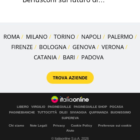
Villa Certosa
ROMA
MILANO
TORINO
NAPOLI
PALERMO
FIRENZE
BOLOGNA
GENOVA
VERONA
CATANIA
BARI
PADOVA
TROVA AZIENDE
LIBERO
VIRGILIO
PAGINEGIALLE
PAGINEGIALLE SHOP
PGCASA
PAGINEBIANCHE
TUTTOCITTÀ
DILEI
SIVIAGGIA
QUIFINANZA
BUONISSIMO
SUPEREVA
Chi siamo
Note Legali
Privacy
Cookie Policy
Preferenze sui cookie
Aiuto
© Italiaonline S.p.A. 2026