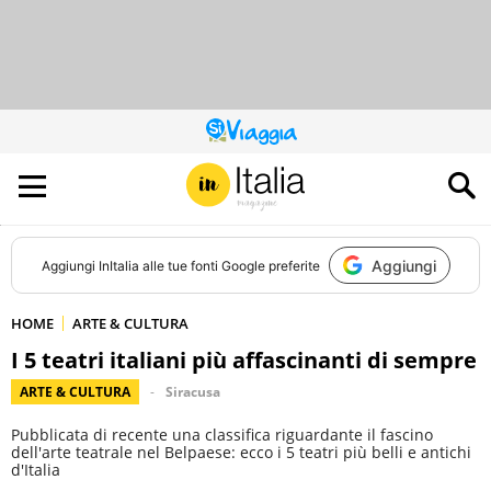
QUESTO
SITO
CONTRIBUISCE
ALL’AUDIENCE
DI
Aggiungi
Aggiungi
InItalia
alle tue fonti Google preferite
HOME
ARTE & CULTURA
I 5 teatri italiani più affascinanti di sempre
ARTE & CULTURA
Siracusa
Pubblicata di recente una classifica riguardante il fascino
dell'arte teatrale nel Belpaese: ecco i 5 teatri più belli e antichi
d'Italia