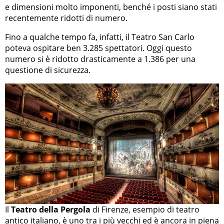
e dimensioni molto imponenti, benché i posti siano stati
recentemente ridotti di numero.
Fino a qualche tempo fa, infatti, il Teatro San Carlo
poteva ospitare ben 3.285 spettatori. Oggi questo
numero si è ridotto drasticamente a 1.386 per una
questione di sicurezza.
Il
Teatro della Pergola
di Firenze, esempio di teatro
antico italiano, è uno tra i più vecchi ed è ancora in piena