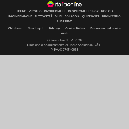
LIBERO
VIRGILIO
PAGINEGIALLE
PAGINEGIALLE SHOP
PGCASA
PAGINEBIANCHE
TUTTOCITTÀ
DILEI
SIVIAGGIA
QUIFINANZA
BUONISSIMO
SUPEREVA
Chi siamo
Note Legali
Privacy
Cookie Policy
Preferenze sui cookie
Aiuto
© Italiaonline S.p.A. 2026
Direzione e coordinamento di Libero Acquisition S.á r.l.
P. IVA 03970540963