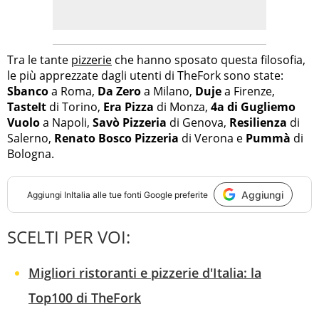
Tra le tante
pizzerie
che hanno sposato questa filosofia,
le più apprezzate dagli utenti di TheFork sono state:
Sbanco
a Roma,
Da Zero
a Milano,
Duje
a Firenze,
TasteIt
di Torino,
Era Pizza
di Monza,
4a di Gugliemo
Vuolo
a Napoli,
Savò Pizzeria
di Genova,
Resilienza
di
Salerno,
Renato Bosco Pizzeria
di Verona e
Pummà
di
Bologna.
Aggiungi
Aggiungi
InItalia
alle tue fonti Google preferite
SCELTI PER VOI:
Migliori ristoranti e pizzerie d'Italia: la
Top100 di TheFork