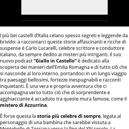
I più bei castelli d’Italia celano spesso segreti e leggende da
brivido: a raccontarci queste storie affascinanti e ricche di
suspense è Carlo Lucarelli, celebre scrittore e conduttore
italiano, da sempre dedito ai misteri più intriganti. Il suo
nuovo podcast
“Giallo in Castello”
è dedicato alla
scoperta dei manieri dell’Emilia Romagna e di tutto ciò che
si nasconde al loro interno, portandoci in un lungo viaggio
tra paesaggi bellissimi, fortezze inespugnabili e racconti
inquietanti. È una vera e propria avventura che ci
accompagna verso tutto ciò che di sorprendente e
agghiacciante è accaduto tra queste mura famose, come il
mistero di Azzurrina
.
È forse questa la
storia più celebre di sempre
, legata al
personaggio di una bambina che sarebbe vissuta a
Montebello di Torriana verso la fine del XIV secolo. La