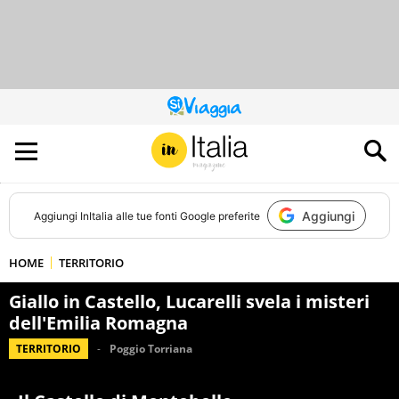
QUESTO
SITO
CONTRIBUISCE
ALL’AUDIENCE
DI
Aggiungi
Aggiungi
InItalia
alle tue fonti Google preferite
HOME
TERRITORIO
Giallo in Castello, Lucarelli svela i misteri
dell'Emilia Romagna
TERRITORIO
Poggio Torriana