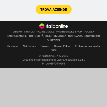
TROVA AZIENDE
LIBERO
VIRGILIO
PAGINEGIALLE
PAGINEGIALLE SHOP
PGCASA
PAGINEBIANCHE
TUTTOCITTÀ
DILEI
SIVIAGGIA
QUIFINANZA
BUONISSIMO
SUPEREVA
Chi siamo
Note Legali
Privacy
Cookie Policy
Preferenze sui cookie
Aiuto
© Italiaonline S.p.A. 2026
Direzione e coordinamento di Libero Acquisition S.á r.l.
P. IVA 03970540963