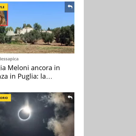
YLE
Messapica
ia Meloni ancora in
za in Puglia: la
ion scelta
TORIO