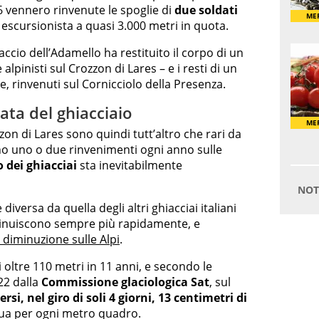
6 vennero rinvenute le spoglie di
due soldati
 escursionista a quasi 3.000 metri in quota.
ccio dell’Adamello ha restituito il corpo di un
alpinisti sul Crozzon di Lares – e i resti di un
re, rinvenuti sul Cornicciolo della Presenza.
rata del ghiacciaio
on di Lares sono quindi tutt’altro che rari da
ano uno o due rinvenimenti ogni anno sulle
o dei ghiacciai
sta inevitabilmente
diversa da quella degli altri ghiacciai italiani
iminuiscono sempre più rapidamente, e
 diminuzione sulle Alpi
.
 di oltre 110 metri in 11 anni, e secondo le
022 dalla
Commissione glaciologica Sat
, sul
ersi, nel giro di soli 4 giorni, 13 centimetri di
acqua per ogni metro quadro.