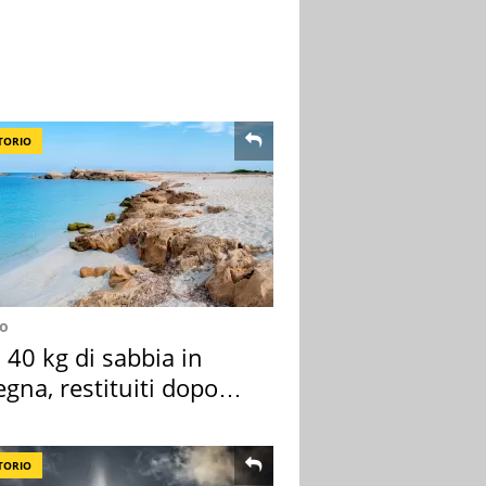
TORIO
no
40 kg di sabbia in
gna, restituiti dopo
nni
TORIO