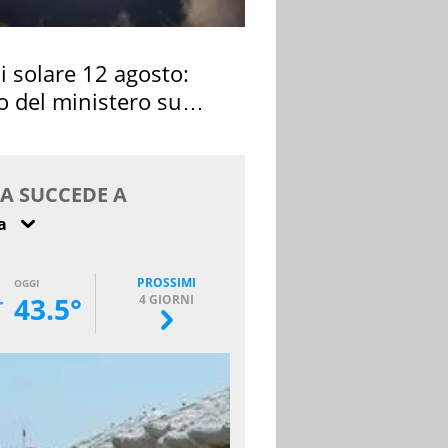
si solare 12 agosto:
o del ministero su
 osservarla