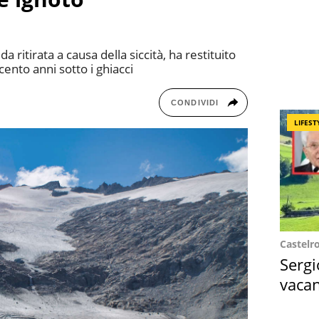
da ritirata a causa della siccità, ha restituito
cento anni sotto i ghiacci
CONDIVIDI
LIFEST
Castelr
Sergi
vacan
locat