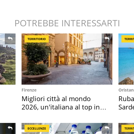
POTREBBE INTERESSARTI
TERRITORIO
TERRI
Firenze
Orista
Migliori città al mondo
Ruba 
2026, un'italiana al top in
Sarde
Europa
50 a
ECCELLENZE
TERRI