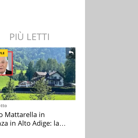
PIÙ LETTI
YLE
otto
o Mattarella in
za in Alto Adige: la
ion scelta