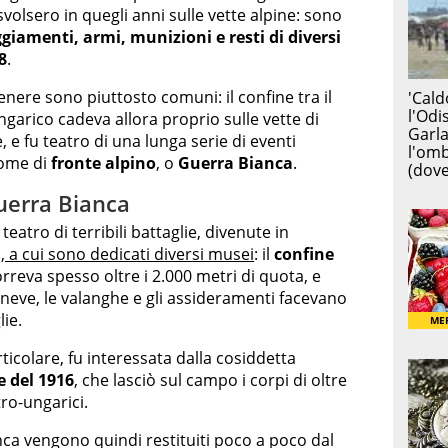
svolsero in quegli anni sulle vette alpine: sono
giamenti, armi, munizioni e resti di diversi
8
.
nere sono piuttosto comuni: il confine tra il
ngarico cadeva allora proprio sulle vette di
, e fu teatro di una lunga serie di eventi
 nome di
fronte alpino
, o
Guerra Bianca
.
uerra Bianca
 teatro di terribili battaglie, divenute in
 a cui sono dedicati diversi musei
: il
confine
rreva spesso oltre i 2.000 metri di quota, e
 neve, le valanghe e gli assideramenti facevano
lie.
rticolare, fu interessata dalla cosiddetta
e del 1916
, che lasciò sul campo i corpi di oltre
tro-ungarici.
anca vengono quindi restituiti poco a poco dal