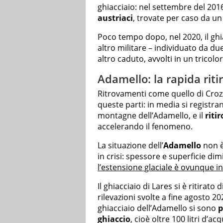
ghiacciaio: nel settembre del 201
austriaci
, trovate per caso da un
Poco tempo dopo, nel 2020, il ghia
altro militare – individuato da due 
altro caduto, avvolti in un tricolo
Adamello: la rapida riti
Ritrovamenti come quello di Crozz
queste parti: in media si registr
montagne dell’Adamello, e il
ritir
accelerando il fenomeno.
La situazione dell’
Adamello
non è 
in crisi: spessore e superficie d
l’estensione glaciale è ovunque in
Il ghiacciaio di Lares si è ritirato
rilevazioni svolte a fine agosto 2
ghiacciaio dell’Adamello si sono
p
ghiaccio
, cioè oltre 100 litri d’