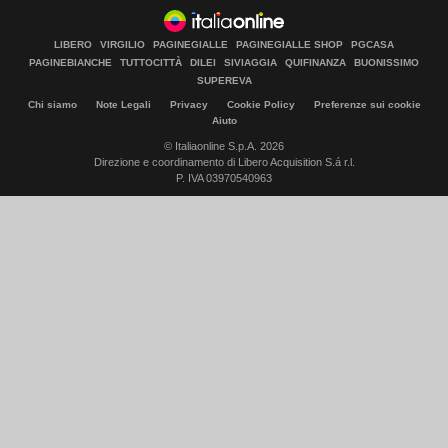
LIBERO
VIRGILIO
PAGINEGIALLE
PAGINEGIALLE SHOP
PGCASA
PAGINEBIANCHE
TUTTOCITTÀ
DILEI
SIVIAGGIA
QUIFINANZA
BUONISSIMO
SUPEREVA
Chi siamo
Note Legali
Privacy
Cookie Policy
Preferenze sui cookie
Aiuto
© Italiaonline S.p.A. 2026
Direzione e coordinamento di Libero Acquisition S.á r.l.
P. IVA 03970540963