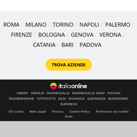
ROMA
MILANO
TORINO
NAPOLI
PALERMO
FIRENZE
BOLOGNA
GENOVA
VERONA
CATANIA
BARI
PADOVA
TROVA AZIENDE
LIBERO
VIRGILIO
PAGINEGIALLE
PAGINEGIALLE SHOP
PGCASA
PAGINEBIANCHE
TUTTOCITTÀ
DILEI
SIVIAGGIA
QUIFINANZA
BUONISSIMO
SUPEREVA
Chi siamo
Note Legali
Privacy
Cookie Policy
Preferenze sui cookie
Aiuto
© Italiaonline S.p.A. 2026
Direzione e coordinamento di Libero Acquisition S.á r.l.
P. IVA 03970540963