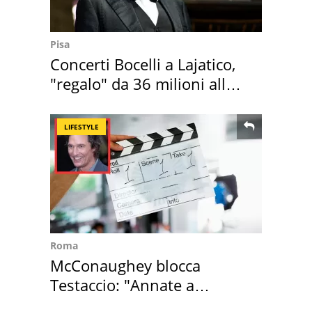
Pisa
Concerti Bocelli a Lajatico,
"regalo" da 36 milioni alla
Toscana
LIFESTYLE
Roma
McConaughey blocca
Testaccio: "Annate a
Positano a rompe er c..."