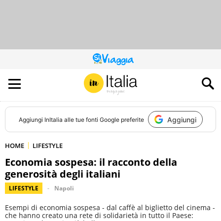
QUESTO
SITO
CONTRIBUISCE
ALL’AUDIENCE
DI
Aggiungi
Aggiungi
InItalia
alle tue fonti Google preferite
HOME
LIFESTYLE
Economia sospesa: il racconto della
generosità degli italiani
LIFESTYLE
Napoli
Esempi di economia sospesa - dal caffè al biglietto del cinema -
che hanno creato una rete di solidarietà in tutto il Paese: