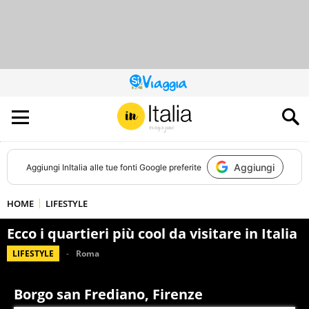
QUESTO
SITO
CONTRIBUISCE
ALL’AUDIENCE
DI
Aggiungi
Aggiungi
InItalia
alle tue fonti Google preferite
HOME
LIFESTYLE
Ecco i quartieri più cool da visitare in Italia
LIFESTYLE
Roma
Borgo san Frediano, Firenze