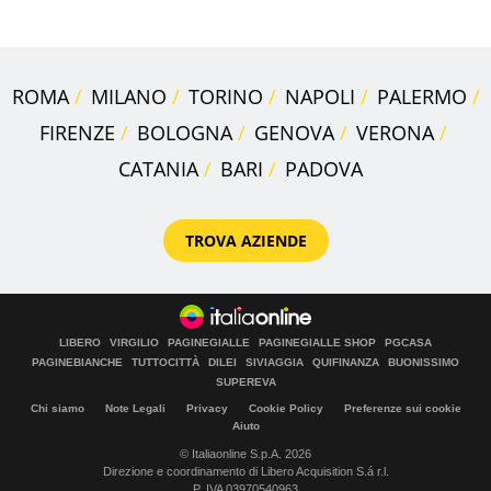
ROMA
MILANO
TORINO
NAPOLI
PALERMO
FIRENZE
BOLOGNA
GENOVA
VERONA
CATANIA
BARI
PADOVA
TROVA AZIENDE
LIBERO
VIRGILIO
PAGINEGIALLE
PAGINEGIALLE SHOP
PGCASA
PAGINEBIANCHE
TUTTOCITTÀ
DILEI
SIVIAGGIA
QUIFINANZA
BUONISSIMO
SUPEREVA
Chi siamo
Note Legali
Privacy
Cookie Policy
Preferenze sui cookie
Aiuto
© Italiaonline S.p.A. 2026
Direzione e coordinamento di Libero Acquisition S.á r.l.
P. IVA 03970540963