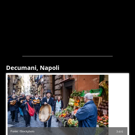
Decumani, Napoli
Fonte: iStockphoto
3
di
6