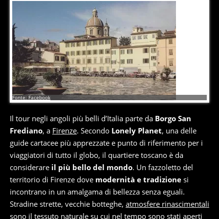
1
di
6
Fonte: Facebook
Il tour negli angoli più belli d’Italia parte da
Borgo San
Frediano
, a
Firenze
. Secondo
Lonely Planet
, una delle
guide cartacee più apprezzate e punto di riferimento per i
viaggiatori di tutto il globo, il quartiere toscano è da
considerare
il più bello del mondo
. Un fazzoletto del
territorio di Firenze dove
modernità e tradizione
si
incontrano in un amalgama di bellezza senza eguali.
Stradine strette, vecchie botteghe,
atmosfere rinascimentali
sono il tessuto naturale su cui nel tempo sono stati aperti