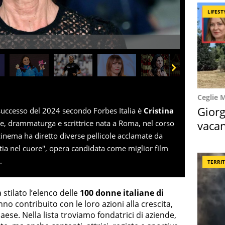
LIFEST
Next
Ceglie 
Giorg
uccesso del 2024 secondo Forbes Italia è
Cristina
vacan
ice, drammaturga e scrittrice nata a Roma, nel corso
cinema ha diretto diverse pellicole acclamate da
locat
estia nel cuore", opera candidata come miglior film
.
TERRI
 stilato l’elenco delle
100 donne italiane di
nno contribuito con le loro azioni alla crescita,
ese. Nella lista troviamo fondatrici di aziende,