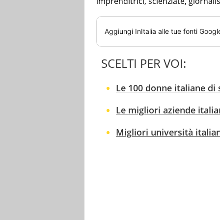
imprenditrici, scienziate, giornali
Aggiungi
InItalia
alle tue fonti Googl
SCELTI PER VOI:
Le 100 donne italiane di
Le migliori aziende italia
Migliori università italia