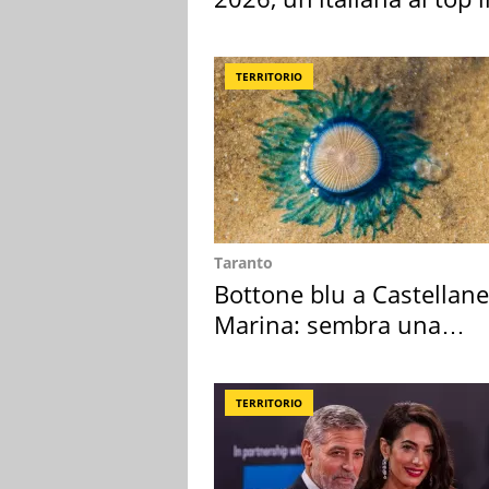
Europa
TERRITORIO
Taranto
Bottone blu a Castellane
Marina: sembra una
medusa ma non lo è
TERRITORIO