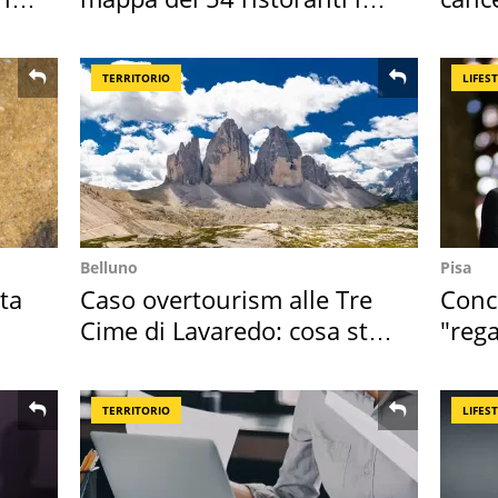
Italia
Sud"
TERRITORIO
LIFES
Belluno
Pisa
ta
Caso overtourism alle Tre
Conce
Cime di Lavaredo: cosa sta
"rega
succedendo
Tosc
TERRITORIO
LIFES