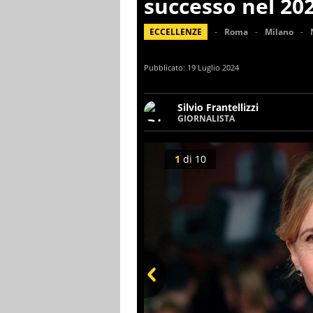
successo nel 20
ECCELLENZE
Roma
Milano
Pubblicato:
19 Luglio 2024
Silvio Frantellizzi
GIORNALISTA
Giornalista pubblicista. Da o
scrivendo di sport, attualità
1
di
10
Prev