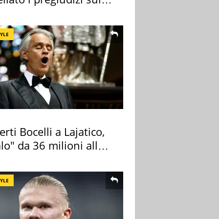
TYLE
rti Bocelli a Lajatico,
lo" da 36 milioni alla
ana
TYLE