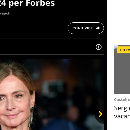
24 per Forbes
Napoli
CONDIVIDI
LIFEST
ltre dieci anni si occupa di informazione sul web,
, cronaca, motori, spettacolo e videogame.
Castelr
Sergi
vacan
locat
Next