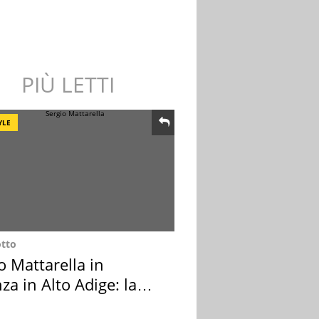
PIÙ LETTI
YLE
otto
o Mattarella in
za in Alto Adige: la
ion scelta