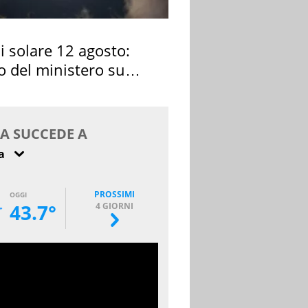
si solare 12 agosto:
o del ministero su
 osservarla