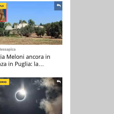
YLE
Messapica
ia Meloni ancora in
za in Puglia: la
ion scelta
TORIO