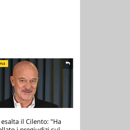
TYLE
 esalta il Cilento: "Ha
llato i pregiudizi sul