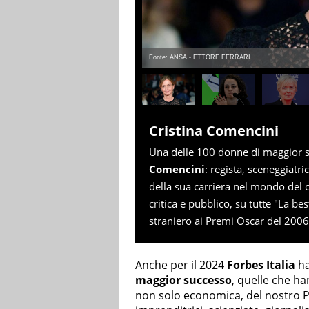
Fonte: ANSA - ETTORE FERRARI
Cristina Comencini
Una delle 100 donne di maggior s
Comencini
: regista, sceneggiatr
della sua carriera nel mondo del 
critica e pubblico, su tutte "La b
straniero ai Premi Oscar del 2006
Anche per il 2024
Forbes Italia
ha
maggior successo
, quelle che ha
non solo economica, del nostro Pa