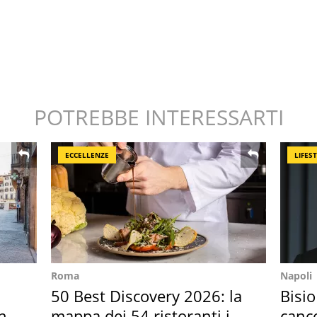
POTREBBE INTERESSARTI
ECCELLENZE
LIFES
Roma
Napoli
50 Best Discovery 2026: la
Bisio
in
mappa dei 54 ristoranti in
cance