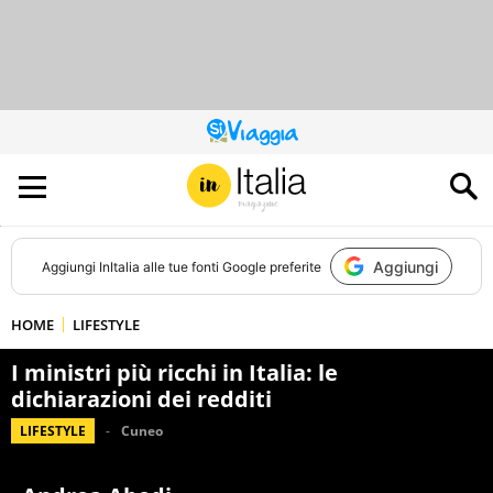
QUESTO
SITO
CONTRIBUISCE
ALL’AUDIENCE
DI
Aggiungi
Aggiungi
InItalia
alle tue fonti Google preferite
HOME
LIFESTYLE
I ministri più ricchi in Italia: le
dichiarazioni dei redditi
LIFESTYLE
Cuneo