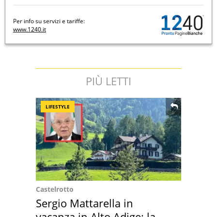
Per info su servizi e tariffe:
www.1240.it
PIÙ LETTI
LIFESTYLE
Castelrotto
Sergio Mattarella in
vacanza in Alto Adige: la