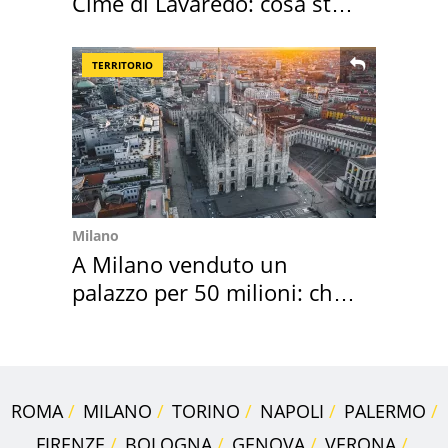
Cime di Lavaredo: cosa sta
succedendo
TERRITORIO
Milano
A Milano venduto un
palazzo per 50 milioni: chi
l'ha comprato
ROMA
MILANO
TORINO
NAPOLI
PALERMO
FIRENZE
BOLOGNA
GENOVA
VERONA