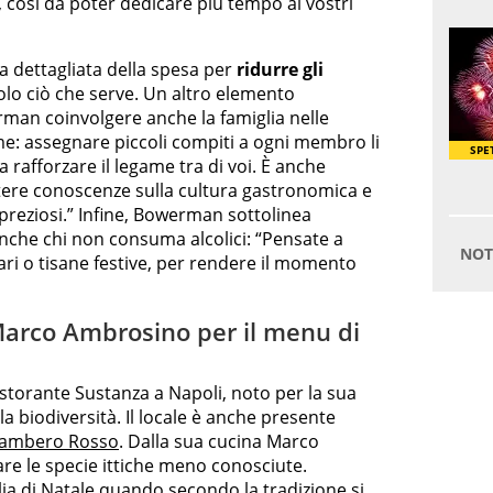
, così da poter dedicare più tempo ai vostri
sta dettagliata della spesa per
ridurre gli
olo ciò che serve. Un altro elemento
an coinvolgere anche la famiglia nelle
eme: assegnare piccoli compiti a ogni membro li
e a rafforzare il legame tra di voi. È anche
ere conoscenze sulla cultura gastronomica e
 preziosi.” Infine, Bowerman sottolinea
nche chi non consuma alcolici: “Pensate a
lari o tisane festive, per rendere il momento
Marco Ambrosino per il menu di
ristorante Sustanza a Napoli, noto per la sua
la biodiversità. Il locale è anche presente
ambero Rosso
. Dalla sua cucina Marco
re le specie ittiche meno conosciute.
lia di Natale quando secondo la tradizione si