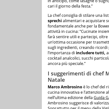
in anticipo, come lasagne o sughi
cari il giorno della festa.”
La chef consiglia di stilare una li
sprechi
alimentari e acquistare s
fondamentale anche per la Bowerm
attività in cucina: “Cucinate insi
farà sentire utili e partecipi, oltr
un’ottima occasione per trasmett
sugli ingredienti, creando ricordi
l’importanza di
includere tutti,
a
cocktail analcolici, succhi partico
ancora più speciale.”
I suggerimenti di chef 
Natale
Marco Ambrosino
è lo chef del 
cucina innovativa e l’attenzione al
nell’ultima edizione della
Guida G
Ambrosino suggerisce di valorizza
Soprattutto per il menu della Vigi