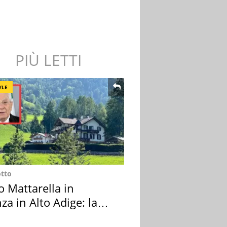
PIÙ LETTI
YLE
otto
o Mattarella in
za in Alto Adige: la
ion scelta