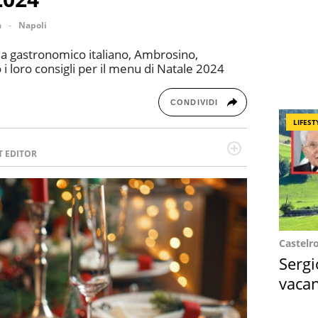
a
Napoli
a gastronomico italiano, Ambrosino,
i loro consigli per il menu di Natale 2024
CONDIVIDI
LIFEST
T EDITOR
l running e di yoga, ama scoprire nuovi posti e
minata e intraprendente adora leggere ma
Castelr
Sergi
vacan
locat