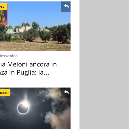
YLE
Messapica
ia Meloni ancora in
za in Puglia: la
ion scelta
TORIO