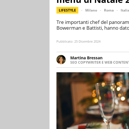
LIFESTYLE
Milano
Roma
Itali
Tre importanti chef del panoram
Bowerman e Battisti, hanno dato 
Pubblicato:
25 Dicembre 2024
Martina Bressan
SEO COPYWRITER E WEB CONTEN
Appassionata di viaggi, di trai
nuove culture. Curiosa, deter
soprattutto scrivere.