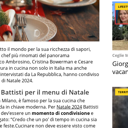
LIFEST
to il mondo per la sua ricchezza di sapori,
gli chef più rinomati del panorama
Ceglie 
co Ambrosino, Cristina Bowerman e Cesare
Giorg
avura in cucina non solo in Italia ma anche
vacan
 intervistati da La Repubblica, hanno condiviso
locat
u di Natale 2024.
 Battisti per il menu di Natale
TERRI
a Milano, è famoso per la sua cucina che
rda in chiave moderna. Per
Natale 2024
Battisti
a dev’essere un
momento di condivisione
e
gato: “Credo che un po’ di tempo in cucina sia
le feste.Cucinare non deve essere visto come