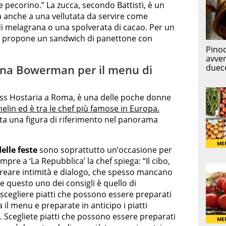
 pecorino.” La zucca, secondo Battisti, è un
ta anche a una vellutata da servire come
 di melagrana o una spolverata di cacao. Per un
i propone un sandwich di panettone con
stina Bowerman per il menu di
lass Hostaria a Roma, è una delle poche donne
helin ed è tra le chef più famose in Europa.
tata una figura di riferimento nel panorama
elle feste
sono soprattutto un’occasione per
mpre a ‘La Repubblica’ la chef spiega: “Il cibo,
creare intimità e dialogo, che spesso mancano
re questo uno dei consigli è quello di
cegliere piatti che possono essere preparati
 il menu e preparate in anticipo i piatti
li. Scegliete piatti che possono essere preparati