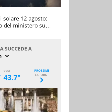
si solare 12 agosto:
o del ministero su
 osservarla