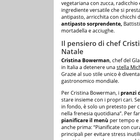
vegetariana con zucca, radicchio e
ingrediente versatile che si pres
antipasto, arricchita con chicchi
antipasto sorprendente,
Battist
mortadella e acciughe.
Il pensiero di chef Cri
Natale
Cristina Bowerman
, chef del G
in Italia a detenere una
stella Mic
Grazie al suo stile unico è diven
gastronomico mondiale.
Per Cristina Bowerman, i
pranzi d
stare insieme con i propri cari. Se
in fondo, è solo un pretesto per 
nella frenesia quotidiana”. Per fa
pianificare il menù
per tempo e s
anche prima: “Pianificate con cura
principali per evitare stress inuti