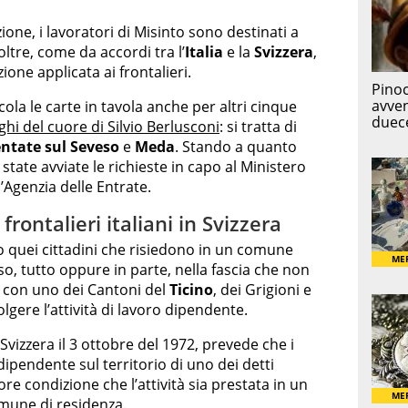
one, i lavoratori di Misinto sono destinati a
ltre, come da accordi tra l’
Italia
e la
Svizzera
,
ione applicata ai frontalieri.
la le carte in tavola anche per altri cinque
ghi del cuore di Silvio Berlusconi
: si tratta di
ntate sul Seveso
e
Meda
. Stando a quanto
state avviate le richieste in capo al Ministero
l’Agenzia delle Entrate.
frontalieri italiani in Svizzera
 quei cittadini che risiedono in un comune
reso, tutto oppure in parte, nella fascia che non
e con uno dei Cantoni del
Ticino
, dei Grigioni e
lgere l’attività di lavoro dipendente.
la Svizzera il 3 ottobre del 1972, prevede che i
 dipendente sul territorio di uno dei detti
re condizione che l’attività sia prestata in un
omune di residenza.