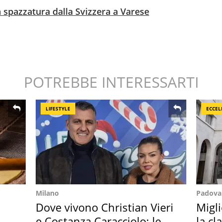
la spazzatura dalla Svizzera a Varese
POTREBBE INTERESSARTI
LIFESTYLE
ECCEL
Milano
Padova
Dove vivono Christian Vieri
Migli
e Costanza Caracciolo: le
la cl