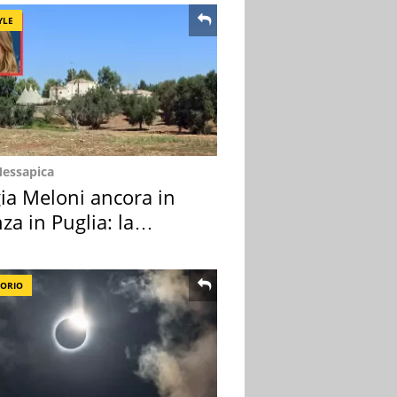
YLE
Messapica
ia Meloni ancora in
za in Puglia: la
ion scelta
TORIO