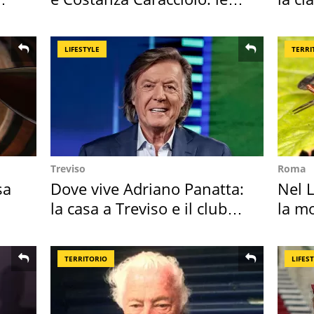
loro case
2027
LIFESTYLE
TERRI
Treviso
Roma
sa
Dove vive Adriano Panatta:
Nel L
la casa a Treviso e il club
la m
sportivo
TERRITORIO
LIFES