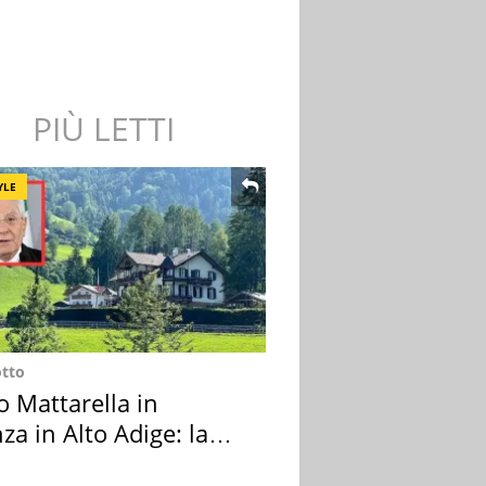
PIÙ LETTI
YLE
otto
o Mattarella in
za in Alto Adige: la
ion scelta