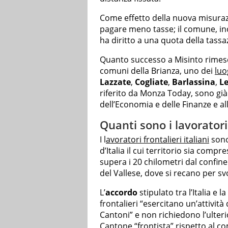
Come effetto della nuova misurazi
pagare meno tasse; il comune, ino
ha diritto a una quota della tassaz
Quanto successo a Misinto rimesco
comuni della Brianza, uno dei
luo
Lazzate
,
Cogliate
,
Barlassina
,
Le
riferito da Monza Today, sono già 
dell’Economia e delle Finanze e al
Quanti sono i lavoratori 
I l
avoratori frontalieri italiani
sono
d’Italia il cui territorio sia comp
supera i 20 chilometri dal confin
del Vallese, dove si recano per svo
L’
accordo
stipulato tra l’Italia e 
frontalieri “esercitano un’attività
Cantoni” e non richiedono l’ulterio
Cantone “frontista” rispetto al c