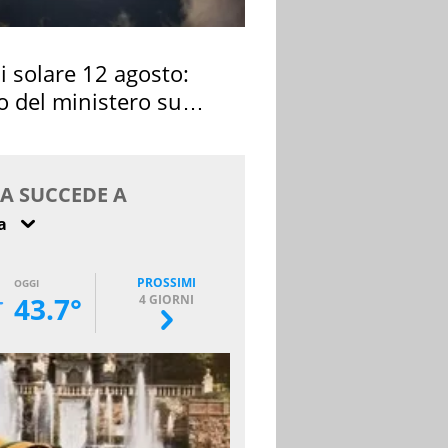
si solare 12 agosto:
o del ministero su
 osservarla