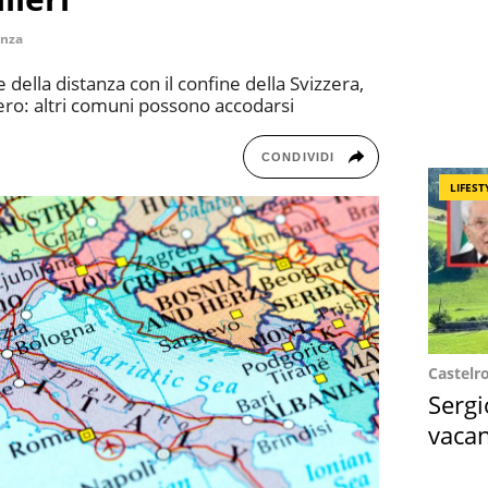
anza
 della distanza con il confine della Svizzera,
ero: altri comuni possono accodarsi
CONDIVIDI
LIFEST
Castelr
Sergi
vacan
locat