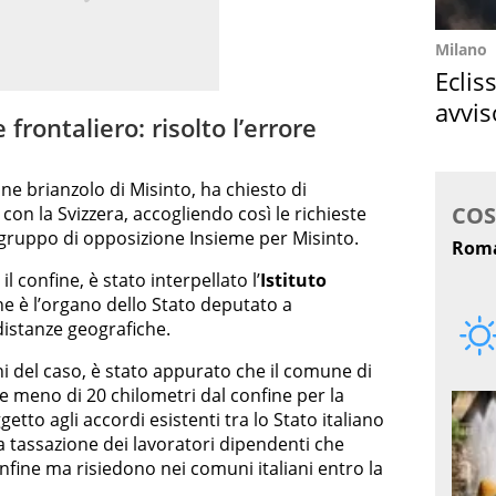
Milano
Eclis
avvis
rontaliero: risolto l’errore
come
une brianzolo di Misinto, ha chiesto di
con la Svizzera, accogliendo così le richieste
l gruppo di opposizione Insieme per Misinto.
il confine, è stato interpellato l’
Istituto
e è l’organo dello Stato deputato a
 distanze geografiche.
ni del caso, è stato appurato che il comune di
nte meno di 20 chilometri dal confine per la
etto agli accordi esistenti tra lo Stato italiano
a tassazione dei lavoratori dipendenti che
confine ma risiedono nei comuni italiani entro la