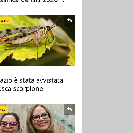
TORIO
azio è stata avvistata
osca scorpione
TYLE