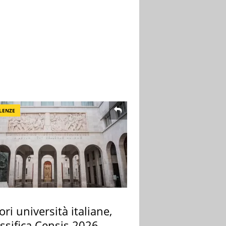
LENZE
ori università italiane,
assifica Censis 2026