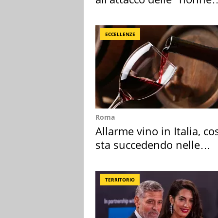
della pasta" a Roma
ECCELLENZE
Roma
Allarme vino in Italia, co
sta succedendo nelle
nostre cantine
TERRITORIO