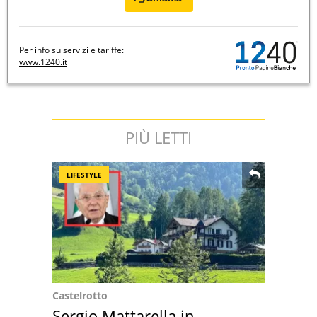
Per info su servizi e tariffe:
www.1240.it
PIÙ LETTI
LIFESTYLE
Castelrotto
Sergio Mattarella in