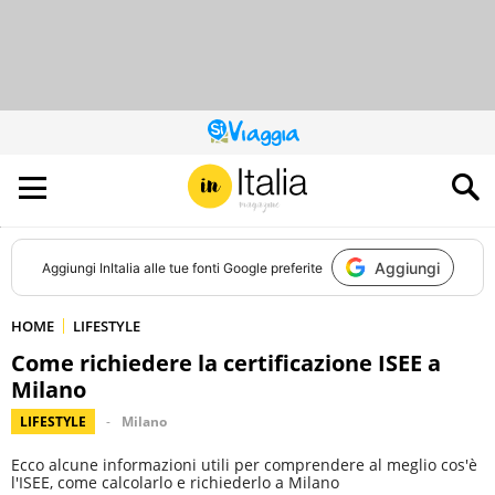
QUESTO
SITO
CONTRIBUISCE
ALL’AUDIENCE
DI
Aggiungi
Aggiungi
InItalia
alle tue fonti Google preferite
HOME
LIFESTYLE
Come richiedere la certificazione ISEE a
Milano
LIFESTYLE
Milano
Ecco alcune informazioni utili per comprendere al meglio cos'è
l'ISEE, come calcolarlo e richiederlo a Milano