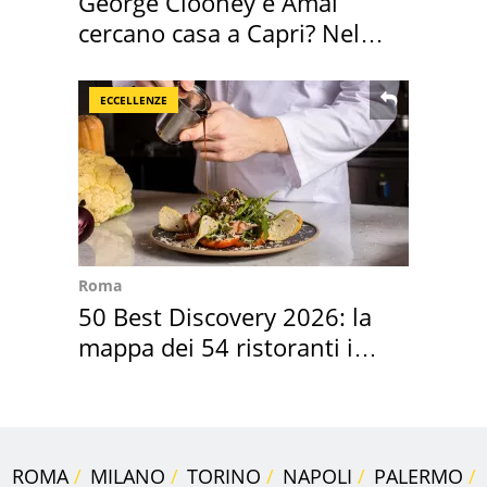
George Clooney e Amal
cercano casa a Capri? Nel
mirino una villa
ECCELLENZE
Roma
50 Best Discovery 2026: la
mappa dei 54 ristoranti in
Italia
ROMA
MILANO
TORINO
NAPOLI
PALERMO