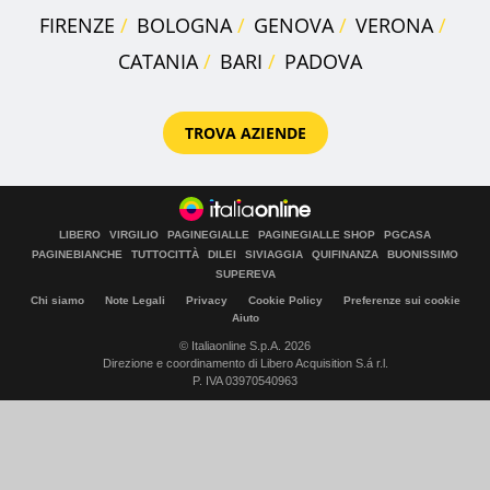
FIRENZE
BOLOGNA
GENOVA
VERONA
CATANIA
BARI
PADOVA
TROVA AZIENDE
LIBERO
VIRGILIO
PAGINEGIALLE
PAGINEGIALLE SHOP
PGCASA
PAGINEBIANCHE
TUTTOCITTÀ
DILEI
SIVIAGGIA
QUIFINANZA
BUONISSIMO
SUPEREVA
Chi siamo
Note Legali
Privacy
Cookie Policy
Preferenze sui cookie
Aiuto
© Italiaonline S.p.A. 2026
Direzione e coordinamento di Libero Acquisition S.á r.l.
P. IVA 03970540963