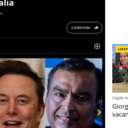
alia
ia
CONDIVIDI
LIFEST
ltre dieci anni si occupa di informazione sul web,
, cronaca, motori, spettacolo e videogame.
Ceglie 
Giorg
vacan
locat
Next