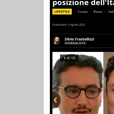
posizione dell'It
LIFESTYLE
Cuneo
Roma
Ital
Pubblicato:
4 Aprile 2025
Silvio Frantellizzi
GIORNALISTA
Giornalista pubblicista. Da o
scrivendo di sport, attualità
1
di
10
Prev