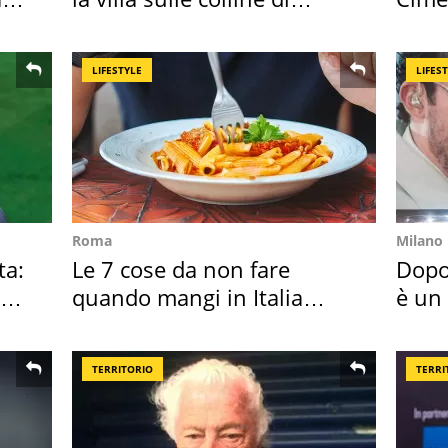
Brescia
succ
LIFESTYLE
LIFES
Roma
Milano
ta:
Le 7 cose da non fare
Dopo
quando mangi in Italia
è un
secondo la BBC
scap
TERRITORIO
TERRI