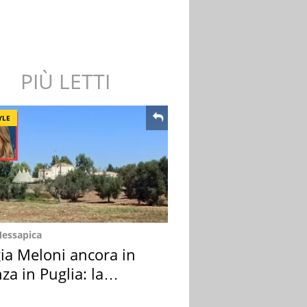
PIÙ LETTI
YLE
Messapica
ia Meloni ancora in
za in Puglia: la
ion scelta