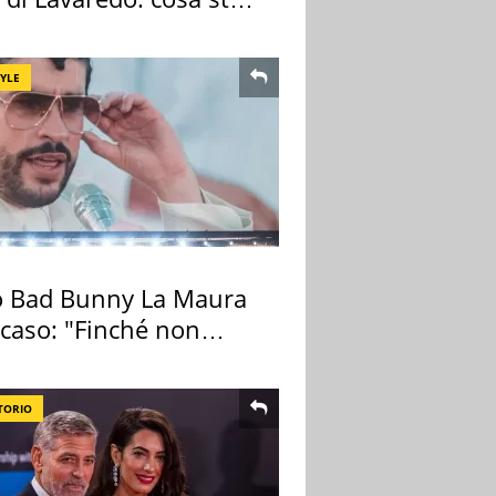
edendo
TYLE
 Bad Bunny La Maura
 caso: "Finché non
pa il morto"
TORIO