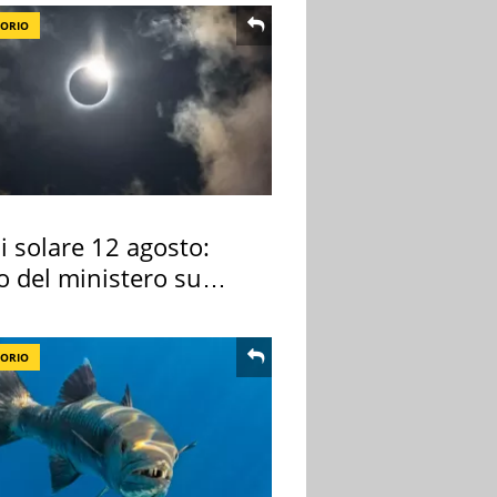
TORIO
si solare 12 agosto:
o del ministero su
 osservarla
TORIO