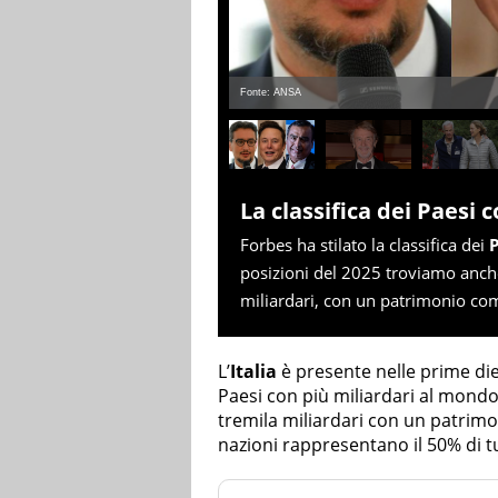
Fonte: ANSA
La classifica dei Paesi 
Forbes ha stilato la classifica dei
P
posizioni del 2025 troviamo anche l
miliardari, con un patrimonio comp
L’
Italia
è presente nelle prime diec
Paesi con più miliardari al mondo.
tremila miliardari con un patrimon
nazioni rappresentano il 50% di tut