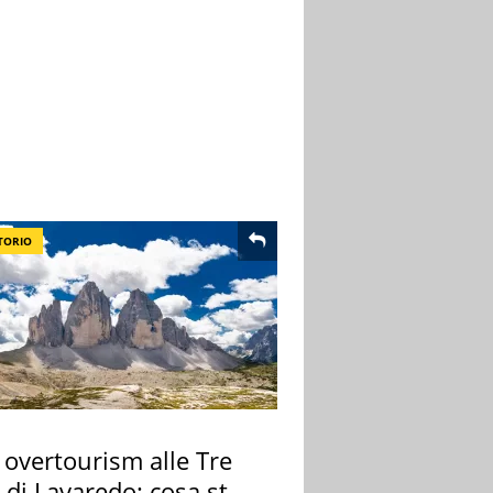
TORIO
 overtourism alle Tre
 di Lavaredo: cosa sta