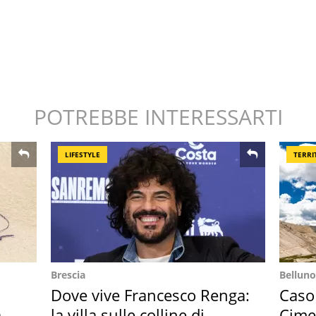
POTREBBE INTERESSARTI
LIFESTYLE
TERRI
Brescia
Belluno
Dove vive Francesco Renga:
Caso
ar
la villa sulle colline di
Cime