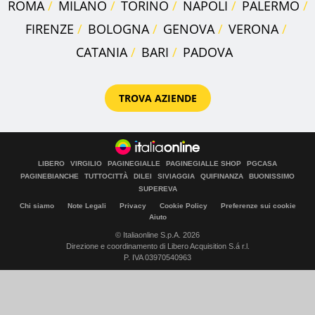
ROMA
MILANO
TORINO
NAPOLI
PALERMO
FIRENZE
BOLOGNA
GENOVA
VERONA
CATANIA
BARI
PADOVA
TROVA AZIENDE
LIBERO
VIRGILIO
PAGINEGIALLE
PAGINEGIALLE SHOP
PGCASA
PAGINEBIANCHE
TUTTOCITTÀ
DILEI
SIVIAGGIA
QUIFINANZA
BUONISSIMO
SUPEREVA
Chi siamo
Note Legali
Privacy
Cookie Policy
Preferenze sui cookie
Aiuto
© Italiaonline S.p.A. 2026
Direzione e coordinamento di Libero Acquisition S.á r.l.
P. IVA 03970540963