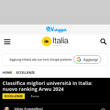
QUESTO
SITO
CONTRIBUISCE
ALL’AUDIENCE
DI
Aggiungi
Aggiungi
InItalia
alle tue fonti Google preferite
HOME
ECCELLENZE
Classifica migliori università in Italia:
nuovo ranking Arwu 2024
ECCELLENZE
Roma
Silvio Frantellizzi