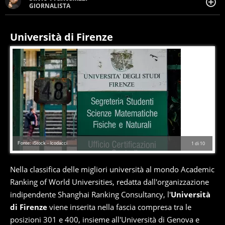
GIORNALISTA
Giornalista pubblicista. Da oltre dieci anni si occupa di
informazione sul web, scrivendo di sport, attualità,
cronaca, motori, spettacolo e videogame.
Università di Firenze
Fonte: iStock - lcodacci
1
di
10
Nella classifica delle migliori università al mondo Academic
Ranking of World Universities, redatta dall'organizzazione
indipendente Shanghai Ranking Consultancy, l'
Università
di Firenze
viene inserita nella fascia compresa tra le
posizioni 301 e 400, insieme all'Università di Genova e