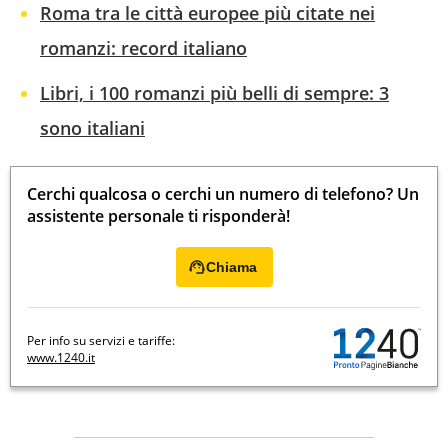
Roma tra le città europee più citate nei
romanzi: record italiano
Libri, i 100 romanzi più belli di sempre: 3
sono italiani
Cerchi qualcosa o cerchi un numero di telefono? Un
assistente personale ti risponderà!
Chiama
Per info su servizi e tariffe:
www.1240.it