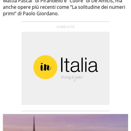
Mattia Pascal” di Pirandello e “Cuore” di De Amicis, ma
anche opere più recenti come “La solitudine dei numeri
primi” di Paolo Giordano.