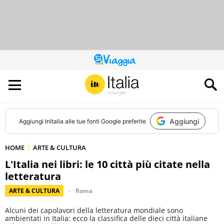
QUESTO
SITO
CONTRIBUISCE
ALL’AUDIENCE
DI
Aggiungi
Aggiungi
InItalia
alle tue fonti Google preferite
HOME
ARTE & CULTURA
L'Italia nei libri: le 10 città più citate nella
letteratura
ARTE & CULTURA
Roma
Alcuni dei capolavori della letteratura mondiale sono
ambientati in Italia: ecco la classifica delle dieci città italiane