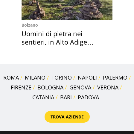
Bolzano
Uomini di pietra nei
sentieri, in Alto Adige
scatta l'allarme
ROMA
MILANO
TORINO
NAPOLI
PALERMO
FIRENZE
BOLOGNA
GENOVA
VERONA
CATANIA
BARI
PADOVA
TROVA AZIENDE