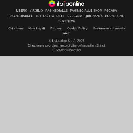
LIBERO
VIRGILIO
PAGINEGIALLE
PAGINEGIALLE SHOP
PGCASA
PAGINEBIANCHE
TUTTOCITTÀ
DILEI
SIVIAGGIA
QUIFINANZA
BUONISSIMO
SUPEREVA
Chi siamo
Note Legali
Privacy
Cookie Policy
Preferenze sui cookie
Aiuto
© Italiaonline S.p.A. 2026
Direzione e coordinamento di Libero Acquisition S.á r.l.
P. IVA 03970540963