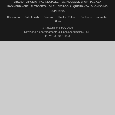
LIBERO
VIRGILIO
PAGINEGIALLE
PAGINEGIALLE SHOP
PGCASA
PAGINEBIANCHE
TUTTOCITTÀ
DILEI
SIVIAGGIA
QUIFINANZA
BUONISSIMO
SUPEREVA
Chi siamo
Note Legali
Privacy
Cookie Policy
Preferenze sui cookie
Aiuto
© Italiaonline S.p.A. 2026
Direzione e coordinamento di Libero Acquisition S.á r.l.
P. IVA 03970540963