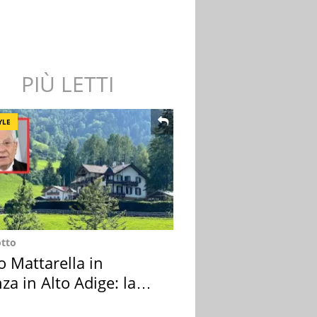
PIÙ LETTI
YLE
otto
o Mattarella in
za in Alto Adige: la
ion scelta