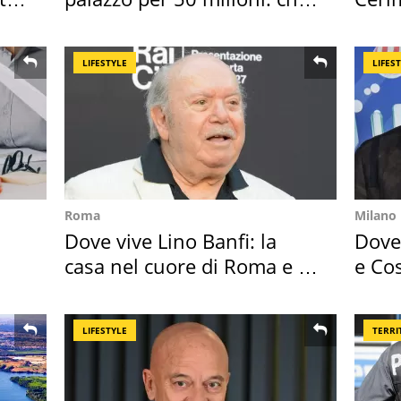
l'ha comprato
faran
LIFESTYLE
LIFES
Roma
Milano
Dove vive Lino Banfi: la
Dove 
casa nel cuore di Roma e i
e Cos
suoi cimeli
loro 
LIFESTYLE
TERRI