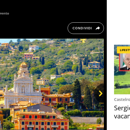
rento
CONDIVIDI
LIFEST
Castelr
Next
Sergi
vacan
locat