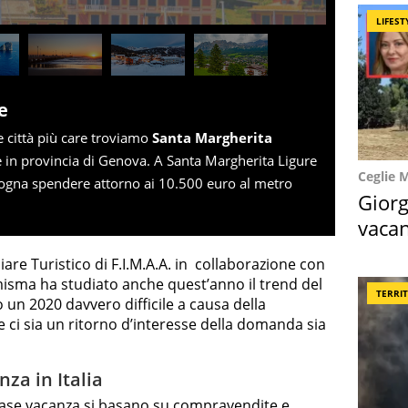
LIFEST
e
le città più care troviamo
Santa Margherita
re in provincia di Genova. A Santa Margherita Ligure
Ceglie 
isogna spendere attorno ai 10.500 euro al metro
Giorg
vacan
locat
are Turistico di F.I.M.A.A. in collaborazione con
misma ha studiato anche quest’anno il trend del
TERRI
un 2020 davvero difficile a causa della
i sia un ritorno d’interesse della domanda sia
nza in Italia
 case vacanza si basano su compravendite e