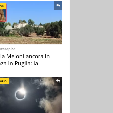
YLE
Messapica
ia Meloni ancora in
za in Puglia: la
ion scelta
TORIO