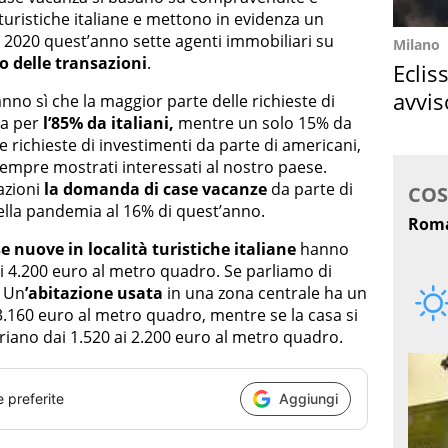
 turistiche italiane e mettono in evidenza un
 2020 quest’anno sette agenti immobiliari su
Milano
 delle transazioni
.
Eclis
avvis
anno sì che la maggior parte delle richieste di
ga per
l’85% da italiani,
mentre un solo 15% da
come
 le richieste di investimenti da parte di americani,
empre mostrati interessati al nostro paese.
azioni
la domanda di case vacanze
da parte di
ella pandemia al 16% di quest’anno.
e nuove in località turistiche italiane
hanno
i 4.200 euro al metro quadro. Se parliamo di
. Un
’abitazione usata
in una zona centrale ha un
3.160 euro al metro quadro, mentre se la casa si
variano dai 1.520 ai 2.200 euro al metro quadro.
e preferite
Aggiungi