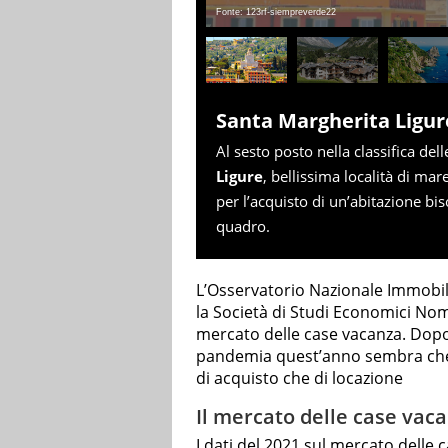
Fonte: 123rf-siempreverde22
Santa Margherita Ligur
Al sesto posto nella classifica del
Ligure
, bellissima località di ma
per l’acquisto di un’abitazione b
quadro.
L’Osservatorio Nazionale Immobili
la Società di Studi Economici No
mercato delle case vacanza. Dopo 
pandemia quest’anno sembra che c
di acquisto che di locazione
Il mercato delle case vaca
I dati del 2021 sul mercato delle