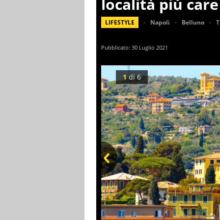
località più care
LIFESTYLE
Napoli
Belluno
T
Pubblicato:
30 Luglio 2021
1
di
6
Prev