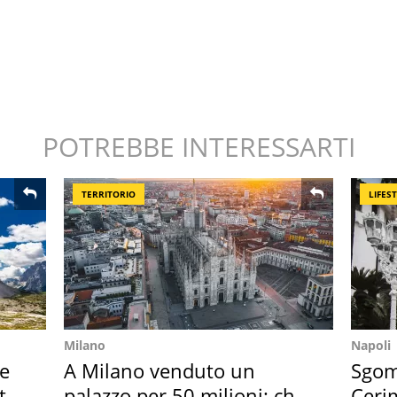
POTREBBE INTERESSARTI
TERRITORIO
LIFES
Milano
Napoli
re
A Milano venduto un
Sgom
ta
palazzo per 50 milioni: chi
Ceri