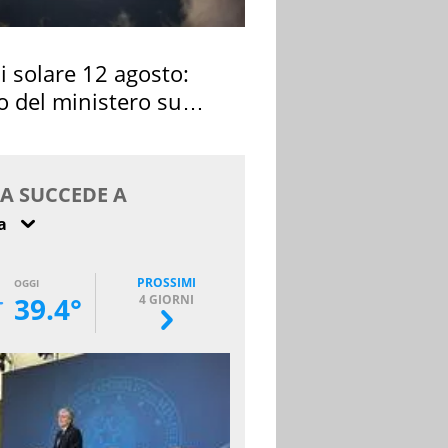
si solare 12 agosto:
o del ministero su
 osservarla