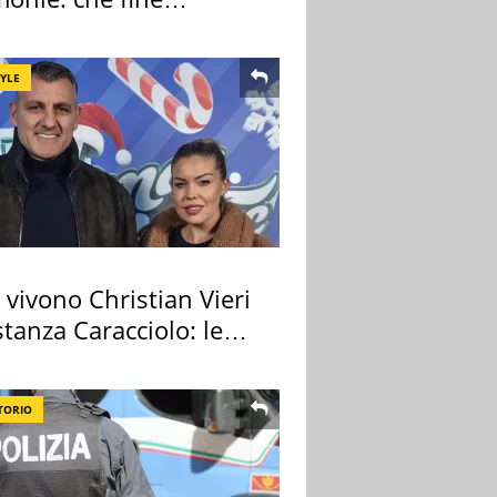
no i mobili
TYLE
vivono Christian Vieri
tanza Caracciolo: le
case
TORIO