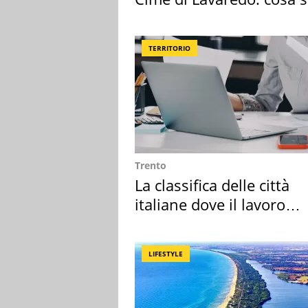
succedendo
TERRITORIO
Trento
La classifica delle città
italiane dove il lavoro
cresce di più
LIFESTYLE