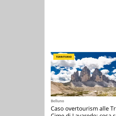
TERRITORIO
Belluno
Caso overtourism alle T
Cime di Lavaredo: cosa s