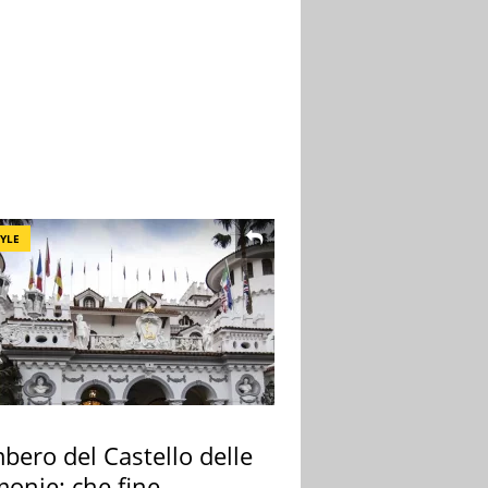
TYLE
bero del Castello delle
monie: che fine