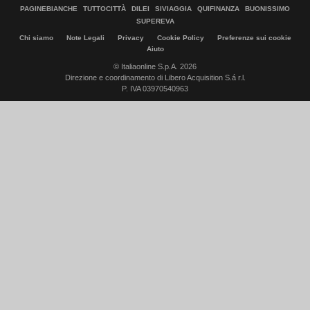
PAGINEBIANCHE
TUTTOCITTÀ
DILEI
SIVIAGGIA
QUIFINANZA
BUONISSIMO
SUPEREVA
Chi siamo
Note Legali
Privacy
Cookie Policy
Preferenze sui cookie
Aiuto
© Italiaonline S.p.A. 2026
Direzione e coordinamento di Libero Acquisition S.á r.l.
P. IVA 03970540963