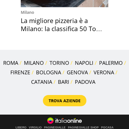
Milano
La migliore pizzeria è a
Milano: la classifica 50 Top
Pizza 2026
ROMA
MILANO
TORINO
NAPOLI
PALERMO
FIRENZE
BOLOGNA
GENOVA
VERONA
CATANIA
BARI
PADOVA
TROVA AZIENDE
LIBERO
VIRGILIO
PAGINEGIALLE
PAGINEGIALLE SHOP
PGCASA