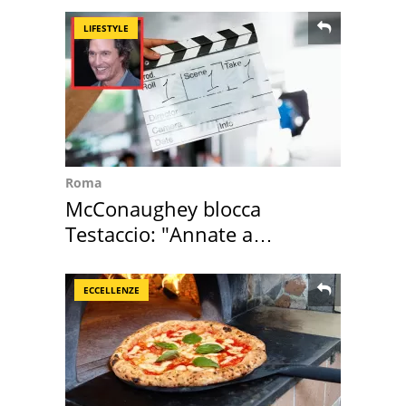
LIFESTYLE
Roma
McConaughey blocca
Testaccio: "Annate a
Positano a rompe er c..."
ECCELLENZE