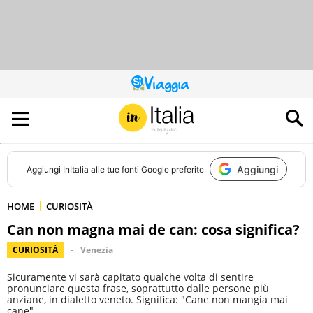
QUESTO
SITO
CONTRIBUISCE
ALL’AUDIENCE
DI
Aggiungi
Aggiungi
InItalia
alle tue fonti Google preferite
HOME
CURIOSITÀ
Can non magna mai de can: cosa significa?
CURIOSITÀ
Venezia
Sicuramente vi sarà capitato qualche volta di sentire
pronunciare questa frase, soprattutto dalle persone più
anziane, in dialetto veneto. Significa: "Cane non mangia mai
cane".