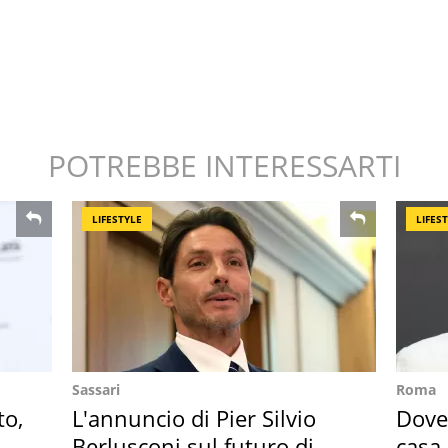
POTREBBE INTERESSARTI
LIFESTYLE
LIFES
Sassari
Roma
to,
L'annuncio di Pier Silvio
Dove 
Berlusconi sul futuro di
casa 