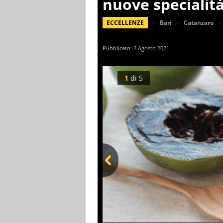
nuove specialit
ECCELLENZE
Bari
Catanzaro
Pubblicato:
2 Agosto 2021
1
di
5
Prev