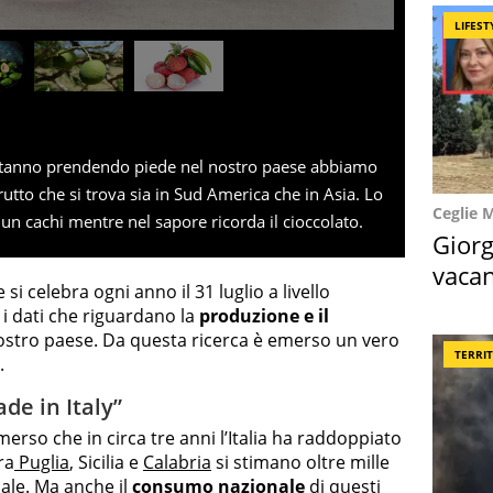
LIFEST
e stanno prendendo piede nel nostro paese abbiamo
utto che si trova sia in Sud America che in Asia. Lo
Ceglie 
un cachi mentre nel sapore ricorda il cioccolato.
Giorg
vacan
i celebra ogni anno il 31 luglio a livello
locat
 i dati che riguardano la
produzione e il
ostro paese. Da questa ricerca è emerso un vero
TERRI
.
de in Italy”
emerso che in circa tre anni l’Italia ha raddoppiato
ra
Puglia
, Sicilia e
Calabria
si stimano oltre mille
icale. Ma anche il
consumo nazionale
di questi