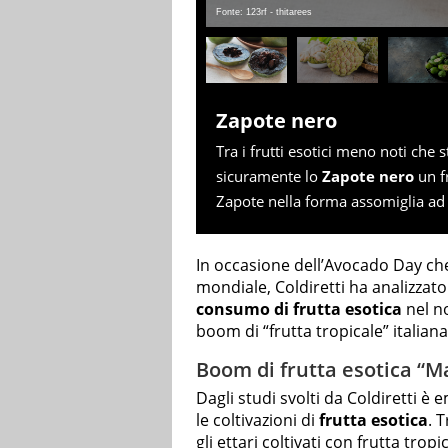
Fonte: 123rf - thitarees
Zapote nero
Tra i frutti esotici meno noti ch
sicuramente lo
Zapote nero
un fr
Zapote nella forma assomiglia ad 
In occasione dell’Avocado Day che s
mondiale, Coldiretti ha analizzato
consumo di frutta esotica
nel n
boom di “frutta tropicale” italiana
Boom di frutta esotica “Ma
Dagli studi svolti da Coldiretti è 
le coltivazioni di
frutta esotica
. T
gli ettari coltivati con frutta trop