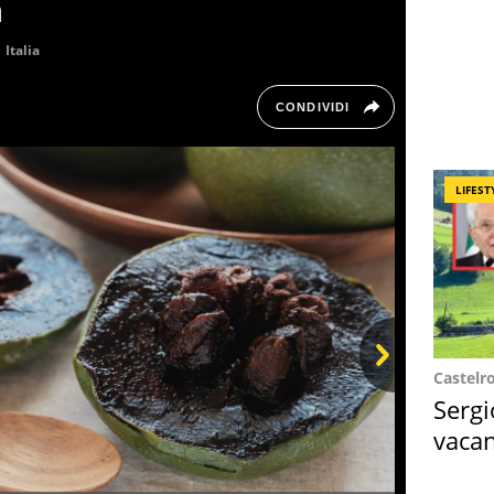
à
Italia
CONDIVIDI
LIFEST
Castelr
Next
Sergi
vacan
locat