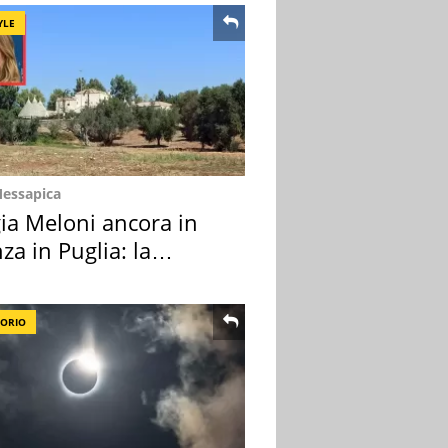
YLE
Messapica
ia Meloni ancora in
za in Puglia: la
ion scelta
TORIO