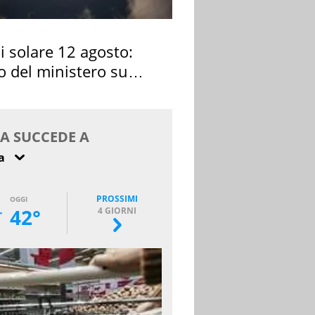
si solare 12 agosto:
o del ministero su
 osservarla