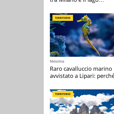
Maggiore
TERRITORIO
Messina
Raro cavalluccio marino
avvistato a Lipari: perch
speciale
TERRITORIO