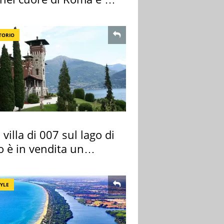
cimeli
TORIO
 villa di 007 sul lago di
 è in vendita un
rtamento
TYLE