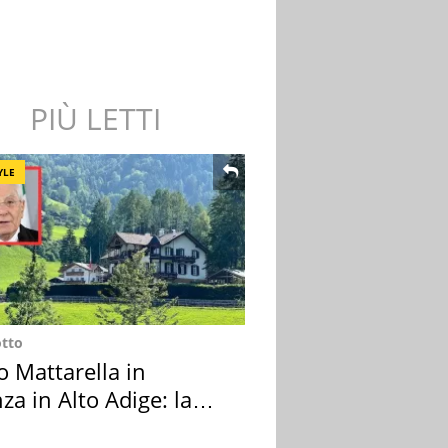
PIÙ LETTI
YLE
otto
o Mattarella in
za in Alto Adige: la
ion scelta