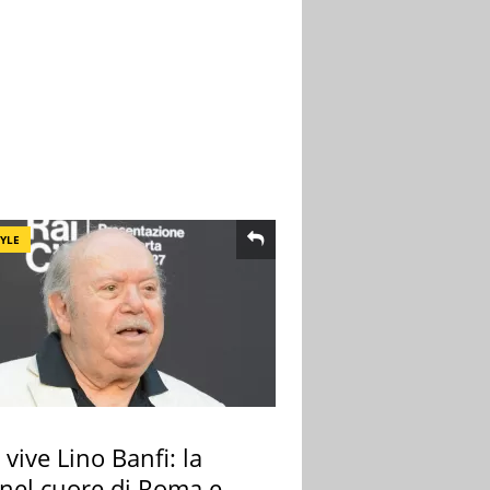
TYLE
vive Lino Banfi: la
nel cuore di Roma e i