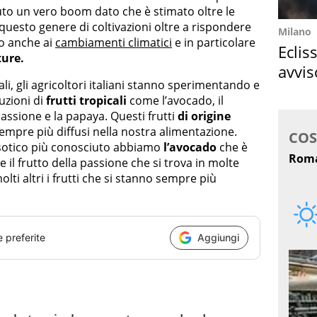
uto un vero boom dato che è stimato oltre le
questo genere di coltivazioni oltre a rispondere
Milano
o anche ai
cambiamenti climatici
e in particolare
Eclis
ure.
avvis
ali, gli agricoltori italiani stanno sperimentando e
come
zioni di
frutti tropicali
come l’avocado, il
passione e la papaya. Questi frutti
di origine
mpre più diffusi nella nostra alimentazione.
 esotico più conosciuto abbiamo
l’avocado
che è
e il frutto della passione che si trova in molte
ti altri i frutti che si stanno sempre più
e preferite
Aggiungi