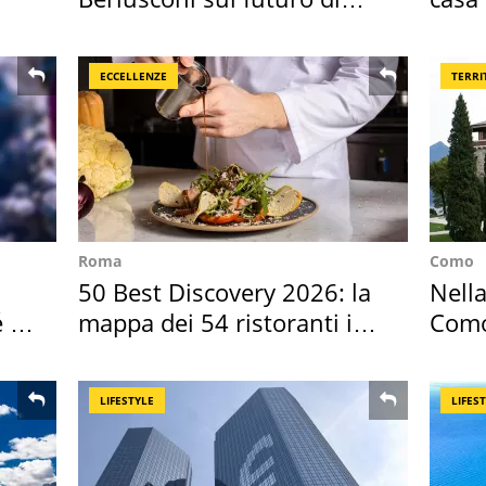
Villa Certosa
suoi 
ECCELLENZE
TERRI
Roma
Como
50 Best Discovery 2026: la
Nella
é è
mappa dei 54 ristoranti in
Como
Italia
appa
LIFESTYLE
LIFES