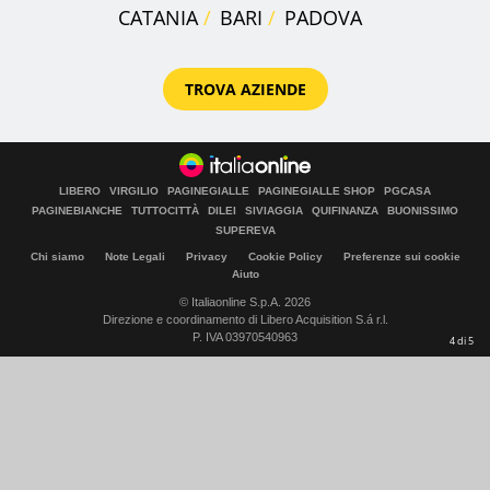
CATANIA
BARI
PADOVA
TROVA AZIENDE
LIBERO
VIRGILIO
PAGINEGIALLE
PAGINEGIALLE SHOP
PGCASA
PAGINEBIANCHE
TUTTOCITTÀ
DILEI
SIVIAGGIA
QUIFINANZA
BUONISSIMO
SUPEREVA
Chi siamo
Note Legali
Privacy
Cookie Policy
Preferenze sui cookie
Aiuto
© Italiaonline S.p.A. 2026
Direzione e coordinamento di Libero Acquisition S.á r.l.
P. IVA 03970540963
4
di
5