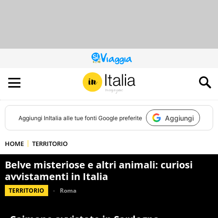
QUESTO
SITO
CONTRIBUISCE
ALL’AUDIENCE
DI
Aggiungi
Aggiungi
InItalia
alle tue fonti Google preferite
HOME
TERRITORIO
Belve misteriose e altri animali: curiosi
avvistamenti in Italia
TERRITORIO
Roma