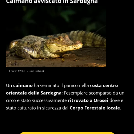
Caimano avvistato in Sardegna
Fonte: 123RF - Jiri Hrebicek
Un
caimano
ha seminato il panico nella c
osta centro
orientale della Sardegna
; l’esemplare scomparso da un
circo è stato successivamente
ritrovato a Orosei
dove è
stato catturato in sicurezza dal
Corpo Forestale locale
.