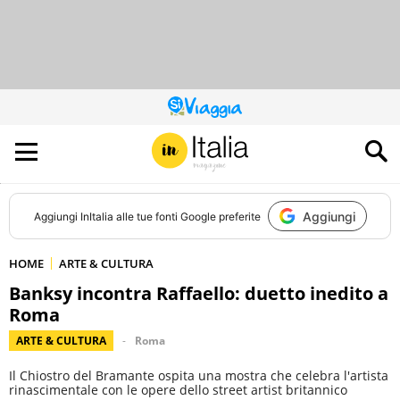
QUESTO
SITO
CONTRIBUISCE
ALL’AUDIENCE
DI
Aggiungi
Aggiungi
InItalia
alle tue fonti Google preferite
HOME
ARTE & CULTURA
Banksy incontra Raffaello: duetto inedito a
Roma
ARTE & CULTURA
Roma
Il Chiostro del Bramante ospita una mostra che celebra l'artista
rinascimentale con le opere dello street artist britannico