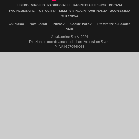
LIBERO
VIRGILIO
PAGINEGIALLE
PAGINEGIALLE SHOP
PGCASA
PAGINEBIANCHE
TUTTOCITTÀ
DILEI
SIVIAGGIA
QUIFINANZA
BUONISSIMO
SUPEREVA
Chi siamo
Note Legali
Privacy
Cookie Policy
Preferenze sui cookie
Aiuto
© Italiaonline S.p.A. 2026
Direzione e coordinamento di Libero Acquisition S.á r.l.
P. IVA 03970540963