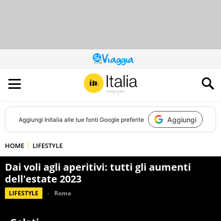
QUESTO
SITO
CONTRIBUISCE
ALL’AUDIENCE
DI
Aggiungi
Aggiungi
InItalia
alle tue fonti Google preferite
HOME
LIFESTYLE
Dai voli agli aperitivi: tutti gli aumenti
dell'estate 2023
LIFESTYLE
Roma