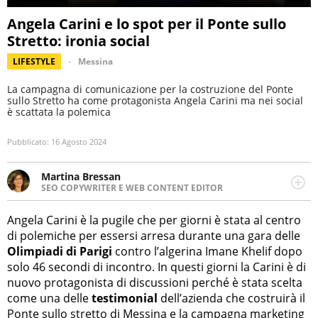
Angela Carini e lo spot per il Ponte sullo
Stretto: ironia social
LIFESTYLE
Messina
La campagna di comunicazione per la costruzione del Ponte
sullo Stretto ha come protagonista Angela Carini ma nei social
è scattata la polemica
Pubblicato:
16 Agosto 2024
Martina Bressan
SEO COPYWRITER E WEB CONTENT EDITOR
Appassionata di viaggi, di trail running e di yoga, ama
scoprire nuovi posti e nuove culture. Curiosa,
Angela Carini è la pugile che per giorni è stata al centro
determinata e intraprendente adora leggere ma
di polemiche per essersi arresa durante una gara delle
soprattutto scrivere.
Olimpiadi di Parigi
contro l’algerina Imane Khelif dopo
solo 46 secondi di incontro. In questi giorni la Carini è di
nuovo protagonista di discussioni perché è stata scelta
come una delle
testimonial
dell’azienda che costruirà il
Ponte sullo stretto di Messina e la campagna marketing