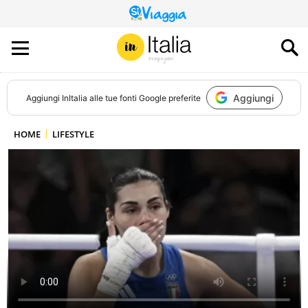
QUESTO
SITO
CONTRIBUISCE
ALL’AUDIENCE
DI
Aggiungi
Aggiungi
InItalia
alle tue fonti Google preferite
HOME
LIFESTYLE