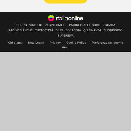
LIBERO
VIRGILIO
PAGINEGIALLE
PAGINEGIALLE SHOP
PGCASA
PAGINEBIANCHE
TUTTOCITTÀ
DILEI
SIVIAGGIA
QUIFINANZA
BUONISSIMO
SUPEREVA
Chi siamo
Note Legali
Privacy
Cookie Policy
Preferenze sui cookie
Aiuto
© Italiaonline S.p.A. 2026
Direzione e coordinamento di Libero Acquisition S.á r.l.
P. IVA 03970540963