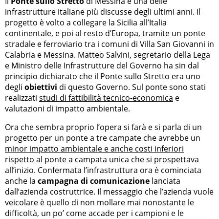
Il
Ponte sullo Stretto
di Messina è una delle
infrastrutture italiane più discusse degli ultimi anni. Il
progetto è volto a collegare la Sicilia all’Italia
continentale, e poi al resto d’Europa, tramite un ponte
stradale e ferroviario tra i comuni di Villa San Giovanni in
Calabria e Messina. Matteo Salvini, segretario della Lega
e Ministro delle Infrastrutture del Governo ha sin dal
principio dichiarato che il Ponte sullo Stretto era uno
degli
obiettivi
di questo Governo. Sul ponte sono stati
realizzati
studi di fattibilità tecnico-economica
e
valutazioni di impatto ambientale.
Ora che sembra proprio l’opera si farà e si parla di un
progetto per un ponte a tre campate che avrebbe un
minor impatto ambientale e anche costi inferiori
rispetto al ponte a campata unica che si prospettava
all’inizio. Confermata l’infrastruttura ora è cominciata
anche la
campagna di comunicazione
lanciata
dall’azienda costruttrice. Il messaggio che l’azienda vuole
veicolare è quello di non mollare mai nonostante le
difficoltà, un po’ come accade per i campioni e le