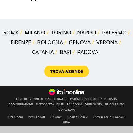
rosse"
ROMA
MILANO
TORINO
NAPOLI
PALERMO
FIRENZE
BOLOGNA
GENOVA
VERONA
CATANIA
BARI
PADOVA
TROVA AZIENDE
LIBERO
VIRGILIO
PAGINEGIALLE
PAGINEGIALLE SHOP
PGCASA
PAGINEBIANCHE
TUTTOCITTÀ
DILEI
SIVIAGGIA
QUIFINANZA
BUONISSIMO
SUPEREVA
Chi siamo
Note Legali
Privacy
Cookie Policy
Preferenze sui cookie
Aiuto
© Italiaonline S.p.A. 2026