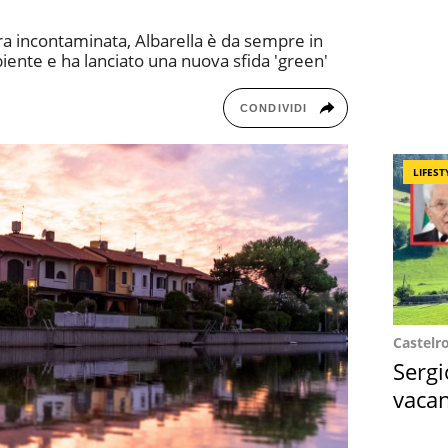
ra incontaminata, Albarella è da sempre in
biente e ha lanciato una nuova sfida 'green'
CONDIVIDI
LIFEST
Castelr
Sergi
vacan
locat