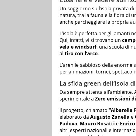
Un soggiorno sull’isola privata di
natura, tra la fauna e la flora di 
anche parcheggiare la propria au
L’isola è perfetta per gli amanti 
Qui, infatti, vi si trovano un
campo
vela e windsurf
, una scuola di n
al
tiro con l’arco
.
L’arenile sabbioso della enorme sp
per animazioni, tornei, spettacol
La sfida green dell’isola d
Da sempre attenta all’ambiente, A
sperimentale a
Zero emissioni d
Il progetto, chiamato
“Albarella 
elaborato da
Augusto Zanella
e
Padova
,
Mauro Rosatti
e
Enrico
altri esperti nazionali e internazi