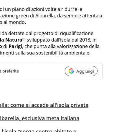
i un piano di azioni volte a ridurre le
azione green di Albarella, da sempre attenta a
co al mondo.
guida dettate dal progetto di riqualificazione
la Natura”
, sviluppato dall’isola dal 2018, in
o
di
Parigi
, che punta alla valorizzazione della
timenti sulla sua sostenibilità ambientale.
e preferite
Aggiungi
la: come si accede all'isola privata
Albarella, esclusiva meta italiana
l'isola "senza centro abitato e