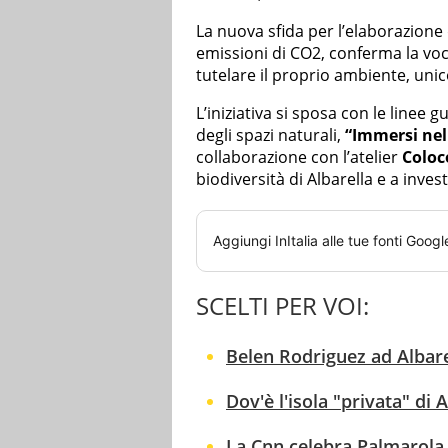
La nuova sfida per l’elaborazione d
emissioni di CO2, conferma la voc
tutelare il proprio ambiente, uni
L’iniziativa si sposa con le linee 
degli spazi naturali,
“Immersi nel
collaborazione con l’atelier
Coloc
biodiversità di Albarella e a inves
Aggiungi
InItalia
alle tue fonti Googl
SCELTI PER VOI:
Belen Rodriguez ad Albarel
Dov'è l'isola "privata" di 
La Cnn celebra Palmarola, 