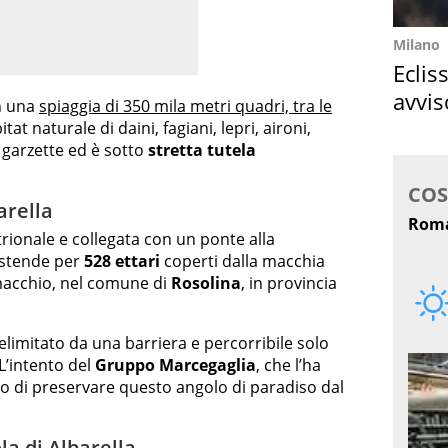
Milano
Eclis
avvis
n una
spiaggia di 350 mila metri quadri, tra le
come
tat naturale di daini, fagiani, lepri, aironi,
 e garzette ed è sotto
stretta tutela
arella
trionale e collegata con un ponte alla
 estende per
528 ettari
coperti dalla macchia
macchio, nel comune di
Rosolina
, in provincia
elimitato da una barriera e percorribile solo
L’intento del
Gruppo Marcegaglia
, che l’ha
ello di preservare questo angolo di paradiso dal
la di Albarella