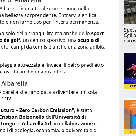
 Albarella è una totale immersione nella
una bellezza sorprendente. Entrarvi significa
to e non farne uso per l’intera permanenza.
non solo della tranquillità ma anche dello
sport
.
 da golf,
un centro sportivo, una
scuola di
uoto, campi da tennis e anche una zona adibita
iaggia attrezzata è, invece, il palco prediletto
i e ospita anche una discoteca.
i Albarella
lbarella si è candidata a diventare un’isola
i CO2
.
Futuro – Zero Carbon Emission”
, è stato
Cristian Bolzonella
dell’
Università di
 Longo
di
Albarella Srl
, in collaborazione con
onali di ecologia, economia, biodiversità e di