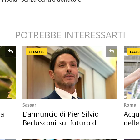
POTREBBE INTERESSARTI
LIFESTYLE
ECCEL
Sassari
Roma
ta
L'annuncio di Pier Silvio
Acqua
Berlusconi sul futuro di
delle
Villa Certosa
supe