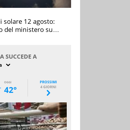
si solare 12 agosto:
o del ministero su
 osservarla