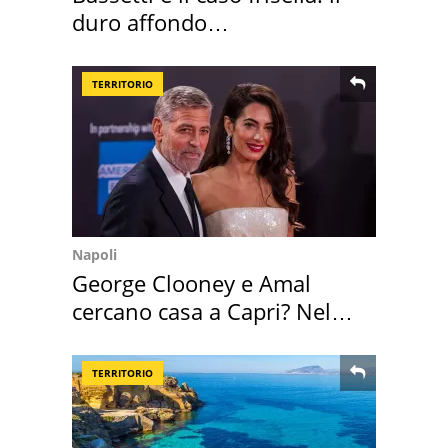
duro affondo
dell'infettivologo
TERRITORIO
Napoli
George Clooney e Amal
cercano casa a Capri? Nel
mirino una villa
TERRITORIO