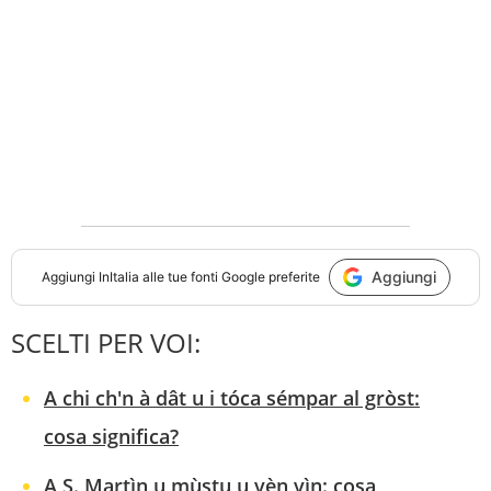
Aggiungi
Aggiungi
InItalia
alle tue fonti Google preferite
SCELTI PER VOI:
A chi ch'n à dât u i tóca sémpar al gròst:
cosa significa?
A S. Martìn u mùstu u vèn vìn: cosa