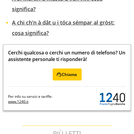
significa?
A chi ch'n à dât u i tóca sémpar al gròst:
cosa significa?
Cerchi qualcosa o cerchi un numero di telefono? Un
assistente personale ti risponderà!
Chiama
Per info su servizi e tariffe:
www.1240.it
PIÙ LETTI