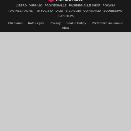
LIBERO
VIRGILIO
PAGINEGIALLE
PAGINEGIALLE SHOP
PGCASA
PAGINEBIANCHE
TUTTOCITTÀ
DILEI
SIVIAGGIA
QUIFINANZA
BUONISSIMO
SUPEREVA
Chi siamo
Note Legali
Privacy
Cookie Policy
Preferenze sui cookie
Aiuto
© Italiaonline S.p.A. 2026
Direzione e coordinamento di Libero Acquisition S.á r.l.
P. IVA 03970540963