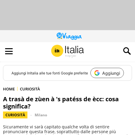
QUESTO
SITO
CONTRIBUISCE
ALL’AUDIENCE
DI
Aggiungi
Aggiungi
InItalia
alle tue fonti Google preferite
HOME
CURIOSITÀ
A trasà de zùen à 's patéss de ècc: cosa
significa?
CURIOSITÀ
Milano
Sicuramente vi sarà capitato qualche volta di sentire
pronunciare questa frase, soprattutto dalle persone più