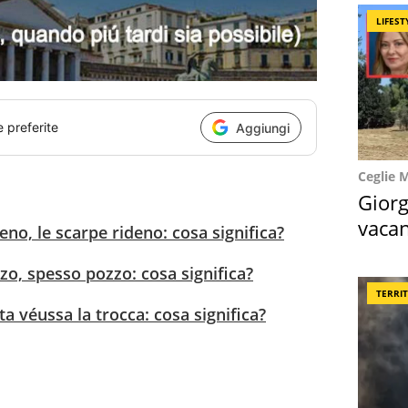
LIFEST
e preferite
Aggiungi
Ceglie 
Giorg
vacan
no, le scarpe rideno: cosa significa?
locat
o, spesso pozzo: cosa significa?
TERRI
a véussa la trocca: cosa significa?