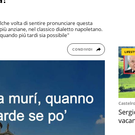
lche volta di sentire pronunciare questa
più anziane, nel classico dialetto napoletano.
 quando piú tardi sia possibile"
CONDIVIDI
LIFEST
Castelr
Sergi
vacan
locat