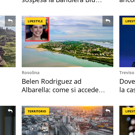
2026
cost
LIFESTYLE
LIFES
Rosolina
Treviso
Belen Rodriguez ad
Dove
Albarella: come si accede
la ca
all'isola privata
spor
TERRITORIO
LIFES