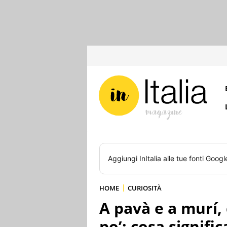
Aggiungi
InItalia
alle tue fonti Googl
HOME
CURIOSITÀ
A pavà e a murí,
po’: cosa signific