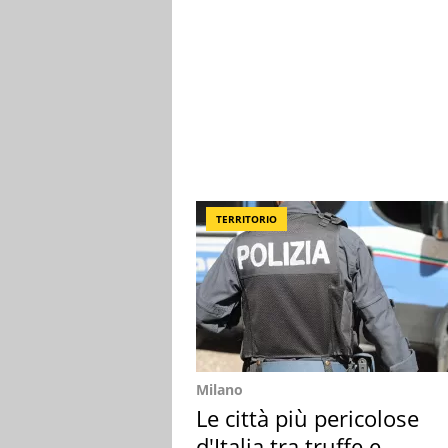
TERRITORIO
Milano
Le città più pericolose
d'Italia tra truffe e