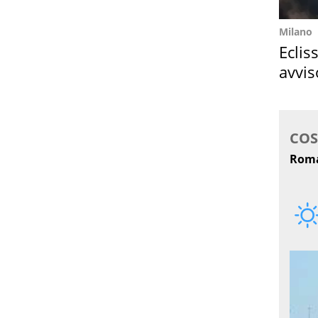
Milano
Eclis
avvis
come