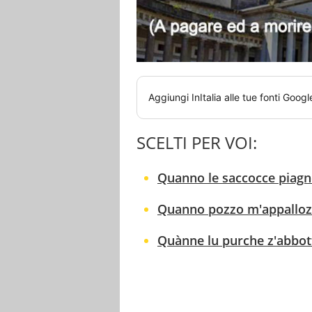
Aggiungi
InItalia
alle tue fonti Googl
SCELTI PER VOI:
Quanno le saccocce piagne
Quanno pozzo m'appallozz
Quànne lu purche z'abbott