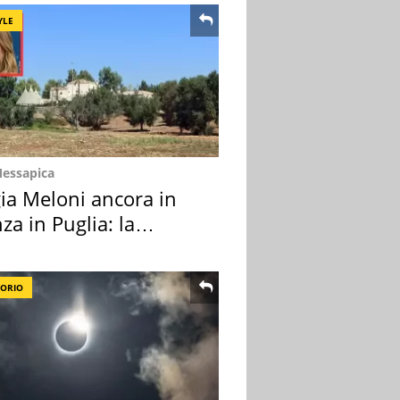
YLE
Messapica
ia Meloni ancora in
za in Puglia: la
ion scelta
TORIO