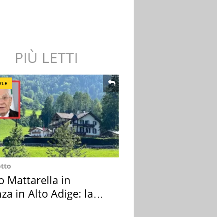
PIÙ LETTI
YLE
otto
o Mattarella in
za in Alto Adige: la
ion scelta