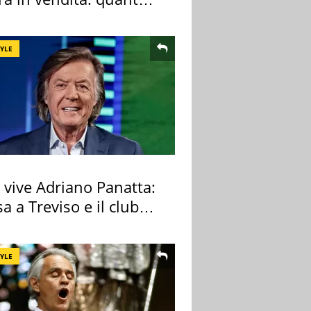
a
TYLE
 vive Adriano Panatta:
sa a Treviso e il club
tivo
TYLE