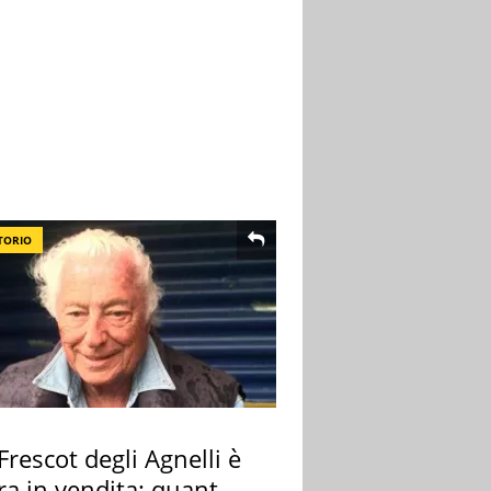
TORIO
 Frescot degli Agnelli è
ra in vendita: quanto