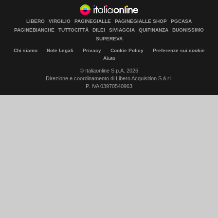
LIBERO
VIRGILIO
PAGINEGIALLE
PAGINEGIALLE SHOP
PGCASA
PAGINEBIANCHE
TUTTOCITTÀ
DILEI
SIVIAGGIA
QUIFINANZA
BUONISSIMO
SUPEREVA
Chi siamo
Note Legali
Privacy
Cookie Policy
Preferenze sui cookie
Aiuto
© Italiaonline S.p.A. 2026
Direzione e coordinamento di Libero Acquisition S.á r.l.
P. IVA 03970540963