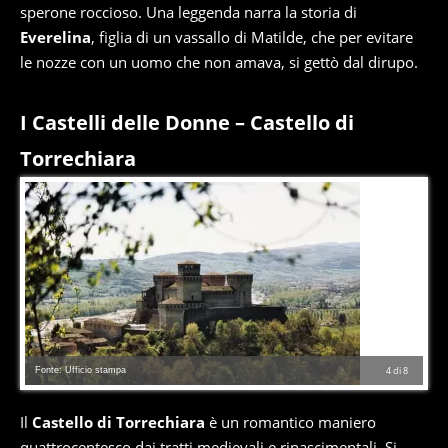
sperone roccioso. Una leggenda narra la storia di
Everelina
, figlia di un vassallo di Matilde, che per evitare
le nozze con un uomo che non amava, si gettò dal dirupo.
I Castelli delle Donne – Castello di
Torrechiara
Fonte: Ufficio stampa
4
di
8
Il
Castello di Torrechiara
è un romantico maniero
quattrocentesco dai tratti medievali e rinascimentali. Si