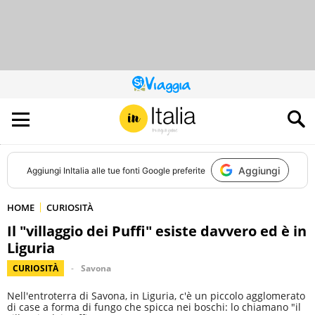
QUESTO
SITO
CONTRIBUISCE
ALL’AUDIENCE
DI
Aggiungi
Aggiungi
InItalia
alle tue fonti Google preferite
HOME
CURIOSITÀ
Il "villaggio dei Puffi" esiste davvero ed è in
Liguria
CURIOSITÀ
Savona
Nell'entroterra di Savona, in Liguria, c'è un piccolo agglomerato
di case a forma di fungo che spicca nei boschi: lo chiamano "il