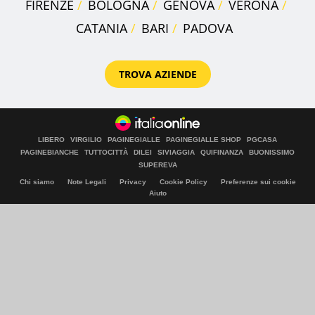
FIRENZE
BOLOGNA
GENOVA
VERONA
CATANIA
BARI
PADOVA
TROVA AZIENDE
LIBERO
VIRGILIO
PAGINEGIALLE
PAGINEGIALLE SHOP
PGCASA
PAGINEBIANCHE
TUTTOCITTÀ
DILEI
SIVIAGGIA
QUIFINANZA
BUONISSIMO
SUPEREVA
Chi siamo
Note Legali
Privacy
Cookie Policy
Preferenze sui cookie
Aiuto
© Italiaonline S.p.A. 2026
Direzione e coordinamento di Libero Acquisition S.á r.l.
P. IVA 03970540963