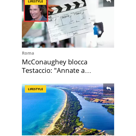
LIFESTYLE
Roma
McConaughey blocca
Testaccio: "Annate a
Positano a rompe er c..."
LIFESTYLE