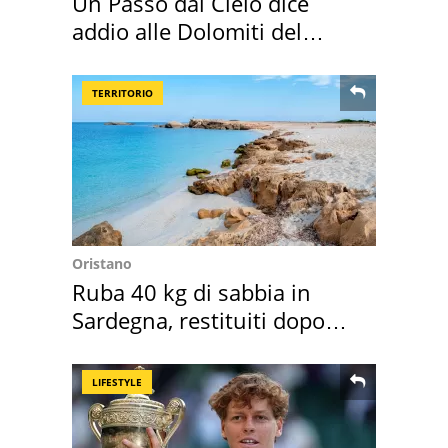
Un Passo dal Cielo dice
addio alle Dolomiti del
Cadore
TERRITORIO
Oristano
Ruba 40 kg di sabbia in
Sardegna, restituiti dopo
50 anni
LIFESTYLE