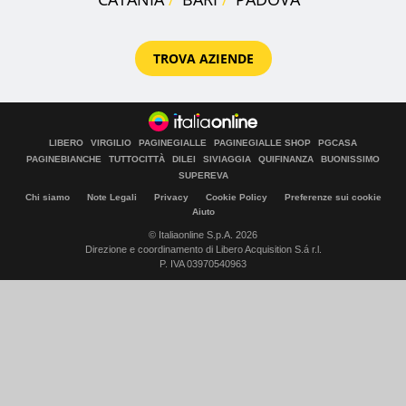
TROVA AZIENDE
LIBERO
VIRGILIO
PAGINEGIALLE
PAGINEGIALLE SHOP
PGCASA
PAGINEBIANCHE
TUTTOCITTÀ
DILEI
SIVIAGGIA
QUIFINANZA
BUONISSIMO
SUPEREVA
Chi siamo
Note Legali
Privacy
Cookie Policy
Preferenze sui cookie
Aiuto
© Italiaonline S.p.A. 2026
Direzione e coordinamento di Libero Acquisition S.á r.l.
P. IVA 03970540963