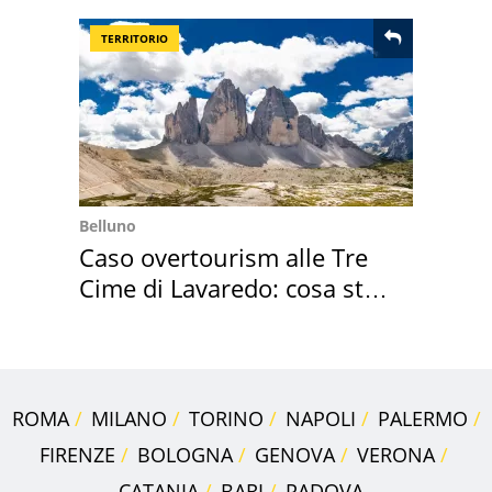
2027
TERRITORIO
Belluno
Caso overtourism alle Tre
Cime di Lavaredo: cosa sta
succedendo
ROMA
MILANO
TORINO
NAPOLI
PALERMO
FIRENZE
BOLOGNA
GENOVA
VERONA
CATANIA
BARI
PADOVA