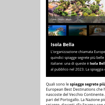
Fonte: iStock - alxpin
Isola Bella
L'organizzazione chiamata European
quindici spiagge segrete più bell
italiane: una di queste è
Isola Bel
al pubblico nel 2023. La spiaggia
Quali sono le
spiagge segrete più
European Best Destinations che ha
nascoste del Vecchio Continente. N
pari del Portogallo. La Nazione p
spiagge, davanti alla Spagna con 