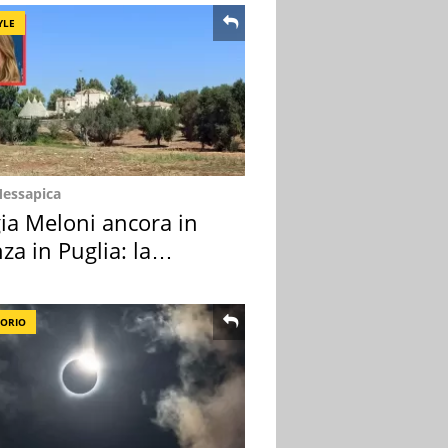
YLE
Messapica
ia Meloni ancora in
za in Puglia: la
ion scelta
TORIO