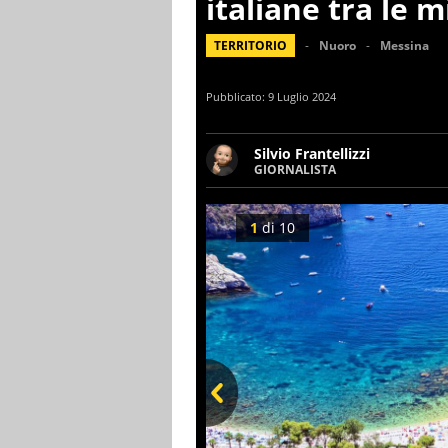
italiane tra le m
TERRITORIO
Nuoro
Messina
Pubblicato:
9 Luglio 2024
Silvio Frantellizzi
GIORNALISTA
Giornalista pubblicista. Da o
scrivendo di sport, attualità
1
di
10
Prev