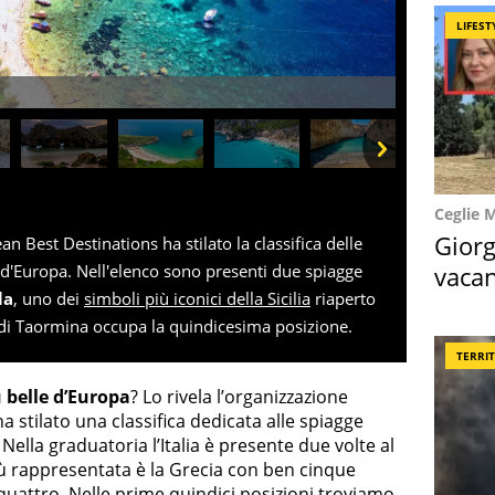
LIFEST
Next
Ceglie 
Giorg
 Best Destinations ha stilato la classifica delle
vacan
e d'Europa. Nell'elenco sono presenti due spiagge
la
, uno dei
simboli più iconici della Sicilia
riaperto
locat
 di Taormina occupa la quindicesima posizione.
TERRI
 belle d’Europa
? Lo rivela l’organizzazione
 stilato una classifica dedicata alle spiagge
ella graduatoria l’Italia è presente due volte al
iù rappresentata è la Grecia con ben cinque
quattro. Nelle prime quindici posizioni troviamo