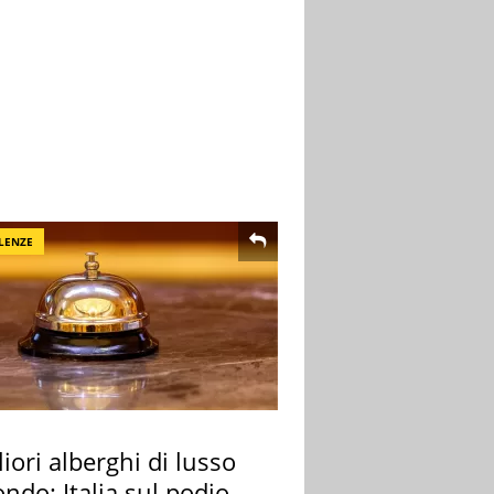
LENZE
liori alberghi di lusso
ndo: Italia sul podio