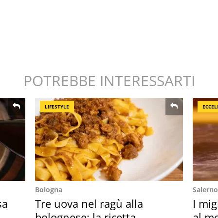
POTREBBE INTERESSARTI
LIFESTYLE
ECCEL
Bologna
Salerno
sa
Tre uova nel ragù alla
I mig
bolognese: la ricetta
al mo