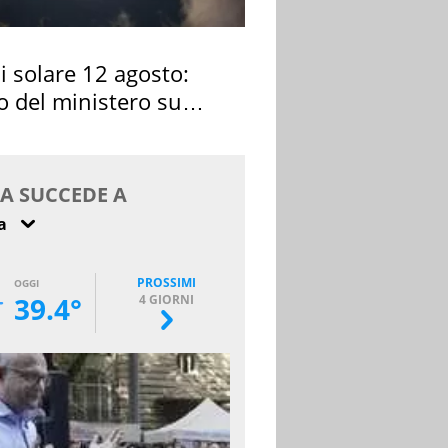
si solare 12 agosto:
o del ministero su
 osservarla