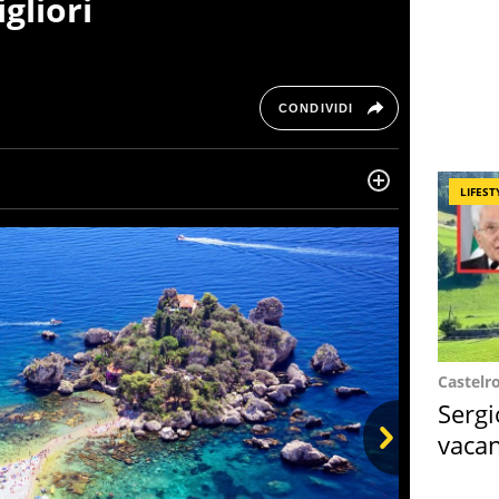
igliori
CONDIVIDI
LIFEST
ltre dieci anni si occupa di informazione sul web,
, cronaca, motori, spettacolo e videogame.
Castelr
Sergi
vacan
locat
Next