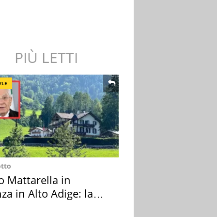
PIÙ LETTI
YLE
otto
o Mattarella in
za in Alto Adige: la
ion scelta