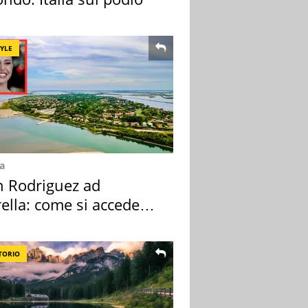
TYLE
a
n Rodriguez ad
ella: come si accede
sola privata
TORIO