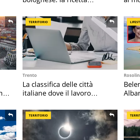
"stellata" è un caso
TERRITORIO
LIFES
Trento
Rosolin
La classifica delle città
Bele
hi
italiane dove il lavoro
Albar
cresce di più
all'i
TERRITORIO
TERRI