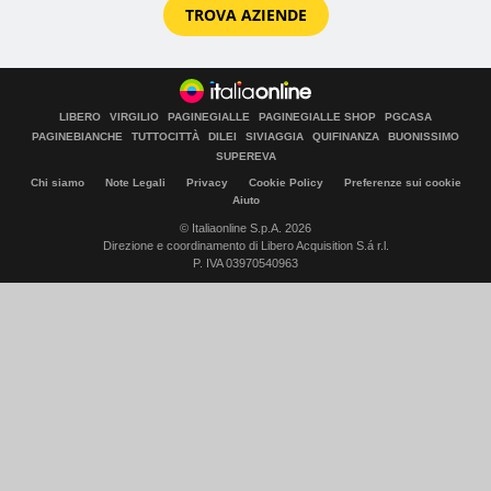
TROVA AZIENDE
LIBERO
VIRGILIO
PAGINEGIALLE
PAGINEGIALLE SHOP
PGCASA
PAGINEBIANCHE
TUTTOCITTÀ
DILEI
SIVIAGGIA
QUIFINANZA
BUONISSIMO
SUPEREVA
Chi siamo
Note Legali
Privacy
Cookie Policy
Preferenze sui cookie
Aiuto
© Italiaonline S.p.A. 2026
Direzione e coordinamento di Libero Acquisition S.á r.l.
P. IVA 03970540963