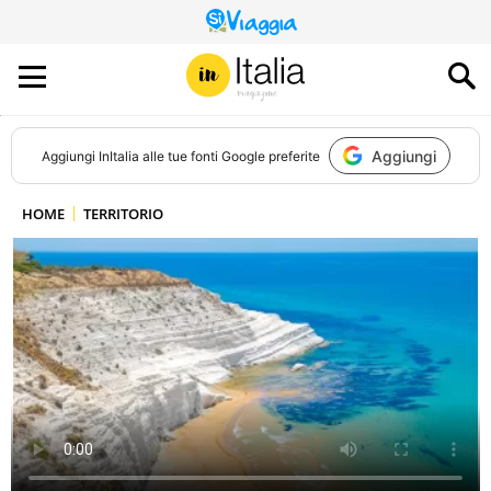
QUESTO
SITO
CONTRIBUISCE
ALL’AUDIENCE
DI
Aggiungi
Aggiungi
InItalia
alle tue fonti Google preferite
HOME
TERRITORIO