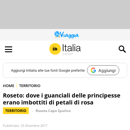
QUESTO
SITO
CONTRIBUISCE
ALL’AUDIENCE
DI
Aggiungi
Aggiungi
InItalia
alle tue fonti Google preferite
HOME
TERRITORIO
Roseto: dove i guanciali delle principesse
erano imbottiti di petali di rosa
TERRITORIO
Roseto Capo Spulico
Pubblicato:
25 Dicembre 2017