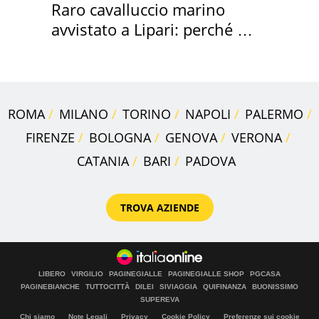
Raro cavalluccio marino
avvistato a Lipari: perché è
speciale
ROMA
MILANO
TORINO
NAPOLI
PALERMO
FIRENZE
BOLOGNA
GENOVA
VERONA
CATANIA
BARI
PADOVA
TROVA AZIENDE
LIBERO
VIRGILIO
PAGINEGIALLE
PAGINEGIALLE SHOP
PGCASA
PAGINEBIANCHE
TUTTOCITTÀ
DILEI
SIVIAGGIA
QUIFINANZA
BUONISSIMO
SUPEREVA
Chi siamo
Note Legali
Privacy
Cookie Policy
Preferenze sui cookie