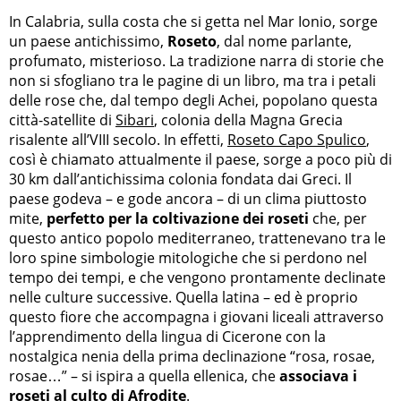
In Calabria, sulla costa che si getta nel Mar Ionio, sorge
un paese antichissimo,
Roseto
, dal nome parlante,
profumato, misterioso. La tradizione narra di storie che
non si sfogliano tra le pagine di un libro, ma tra i petali
delle rose che, dal tempo degli Achei, popolano questa
città-satellite di
Sibari
, colonia della Magna Grecia
risalente all’VIII secolo. In effetti,
Roseto Capo Spulico
,
così è chiamato attualmente il paese, sorge a poco più di
30 km dall’antichissima colonia fondata dai Greci. Il
paese godeva – e gode ancora – di un clima piuttosto
mite,
perfetto per la coltivazione dei roseti
che, per
questo antico popolo mediterraneo, trattenevano tra le
loro spine simbologie mitologiche che si perdono nel
tempo dei tempi, e che vengono prontamente declinate
nelle culture successive. Quella latina – ed è proprio
questo fiore che accompagna i giovani liceali attraverso
l’apprendimento della lingua di Cicerone con la
nostalgica nenia della prima declinazione “rosa, rosae,
rosae…” – si ispira a quella ellenica, che
associava i
roseti al culto di Afrodite
.