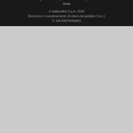
Aiuto
© Italiaonline S.p.A. 2026
Direzione e coordinamento di Libero Acquisition S.á r.l.
P. IVA 03970540963