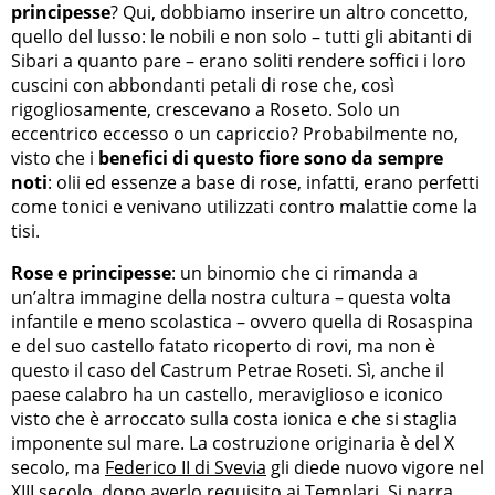
principesse
? Qui, dobbiamo inserire un altro concetto,
quello del lusso: le nobili e non solo – tutti gli abitanti di
Sibari a quanto pare – erano soliti rendere soffici i loro
cuscini con abbondanti petali di rose che, così
rigogliosamente, crescevano a Roseto. Solo un
eccentrico eccesso o un capriccio? Probabilmente no,
visto che i
benefici di questo fiore sono da sempre
noti
: olii ed essenze a base di rose, infatti, erano perfetti
come tonici e venivano utilizzati contro malattie come la
tisi.
Rose e principesse
: un binomio che ci rimanda a
un’altra immagine della nostra cultura – questa volta
infantile e meno scolastica – ovvero quella di Rosaspina
e del suo castello fatato ricoperto di rovi, ma non è
questo il caso del Castrum Petrae Roseti. Sì, anche il
paese calabro ha un castello, meraviglioso e iconico
visto che è arroccato sulla costa ionica e che si staglia
imponente sul mare. La costruzione originaria è del X
secolo, ma
Federico II di Svevia
gli diede nuovo vigore nel
XIII secolo, dopo averlo requisito ai Templari. Si narra